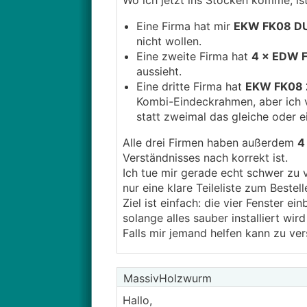
Wo ich jetzt ins Stocken komme, is
Eine Firma hat mir
EKW FK08 D
nicht wollen.
Eine zweite Firma hat
4 × EDW 
aussieht.
Eine dritte Firma hat
EKW FK08 
Kombi-Eindeckrahmen, aber ich v
statt zweimal das gleiche oder e
Alle drei Firmen haben außerdem
4
Verständnisses nach korrekt ist.
Ich tue mir gerade echt schwer zu 
nur eine klare Teileliste zum Beste
Ziel ist einfach: die vier Fenster e
solange alles sauber installiert wi
Falls mir jemand helfen kann zu vers
MassivHolzwurm
Hallo,