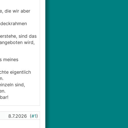
, die wir aber
indeckrahmen
erstehe, sind das
 angeboten wird,
s meines
hte eigentlich
n.
inzeln sind,
en.
bar!
8.7.2026
(
#1
)