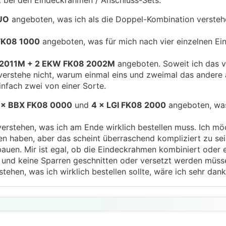
t bei den Eindeckrahmen / Anschluss-Sets.
UO
angeboten, was ich als die Doppel-Kombination verstehe
FK08 1000
angeboten, was für mich nach vier einzelnen E
2011M + 2 EKW FK08 2002M
angeboten. Soweit ich das v
erstehe nicht, warum einmal eins und zweimal das andere
infach zwei von einer Sorte.
 × BBX FK08 0000
und
4 × LGI FK08 2000
angeboten, wa
verstehen, was ich am Ende wirklich bestellen muss. Ich möc
llen haben, aber das scheint überraschend kompliziert zu sei
inbauen. Mir ist egal, ob die Eindeckrahmen kombiniert oder e
rd und keine Sparren geschnitten oder versetzt werden müss
tehen, was ich wirklich bestellen sollte, wäre ich sehr dank