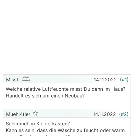
gkeit-bei-kwl-mit-enthalpiewaermetauscher-opti
mieren/69292_2#680043
;
MissT
14.11.2022
(
#1
)
Welche relative Luftfeuchte misst Du denn im Haus?
Handelt es sich um einen Neubau?
Muehl4tler
14.11.2022
(
#2
)
Schimmel im Kleiderkasten?
Kann es sein, dass die Wäsche zu feucht oder warm