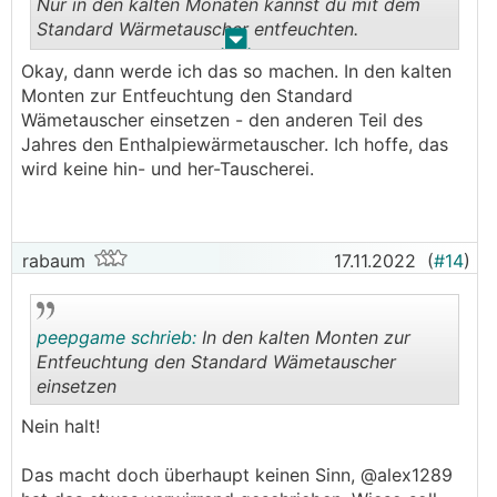
Nur in den kalten Monaten kannst du mit dem
Standard Wärmetauscher entfeuchten.
.
.
Okay, dann werde ich das so machen. In den kalten
Es macht somit keinen Sinn in den warmen
Monten zur Entfeuchtung den Standard
Monaten den anderen einzusetzen.
Wämetauscher einsetzen - den anderen Teil des
Dass heißt in deinem Fall jetzt den Standard
Jahres den Enthalpiewärmetauscher. Ich hoffe, das
Wärmetauscher einsetzen bis die Luftfeuchtigkeit
wird keine hin- und her-Tauscherei.
auf ca. 45-50% gesunken ist. Dann wieder
wechseln bevor es zu trocken wird.
rabaum
17.11.2022
(
#14
)
peepgame schrieb:
In den kalten Monten zur
Entfeuchtung den Standard Wämetauscher
einsetzen
.
.
Nein halt!
Das macht doch überhaupt keinen Sinn, @alex1289