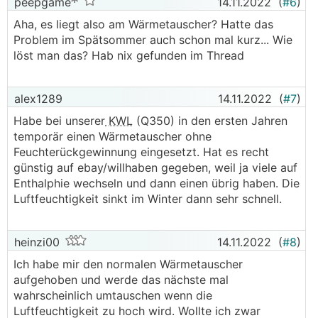
peepgame
14.11.2022
(
#6
)
Aha, es liegt also am Wärmetauscher? Hatte das
Problem im Spätsommer auch schon mal kurz... Wie
löst man das? Hab nix gefunden im Thread
alex1289
14.11.2022
(
#7
)
Habe bei unserer
KWL
(Q350) in den ersten Jahren
temporär einen Wärmetauscher ohne
Feuchterückgewinnung eingesetzt. Hat es recht
günstig auf ebay/willhaben gegeben, weil ja viele auf
Enthalphie wechseln und dann einen übrig haben. Die
Luftfeuchtigkeit sinkt im Winter dann sehr schnell.
heinzi00
14.11.2022
(
#8
)
Ich habe mir den normalen Wärmetauscher
aufgehoben und werde das nächste mal
wahrscheinlich umtauschen wenn die
Luftfeuchtigkeit zu hoch wird. Wollte ich zwar