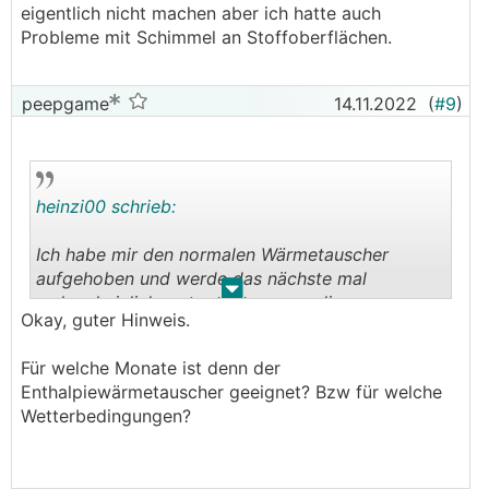
eigentlich nicht machen aber ich hatte auch
Probleme mit Schimmel an Stoffoberflächen.
peepgame
14.11.2022
(
#9
)
heinzi00 schrieb:
Ich habe mir den normalen Wärmetauscher
aufgehoben und werde das nächste mal
.
.
wahrscheinlich umtauschen wenn die
Okay, guter Hinweis.
Luftfeuchtigkeit zu hoch wird. Wollte ich zwar
eigentlich nicht machen aber ich hatte auch
Für welche Monate ist denn der
Probleme mit Schimmel an Stoffoberflächen.
Enthalpiewärmetauscher geeignet? Bzw für welche
Wetterbedingungen?