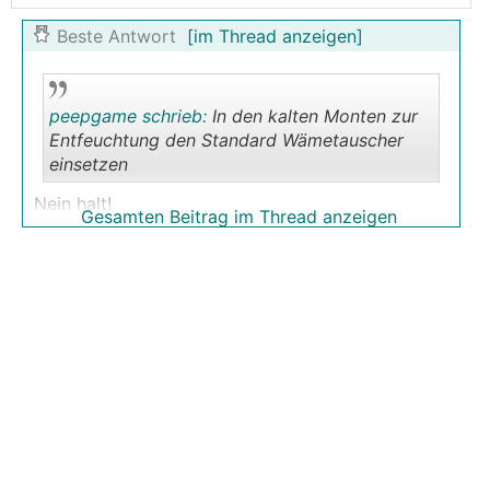
Beste Antwort
[im Thread anzeigen]
peepgame schrieb:
In den kalten Monten zur
Entfeuchtung den Standard Wämetauscher
einsetzen
.
.
Nein halt!
Gesamten Beitrag im Thread anzeigen
Das macht doch überhaupt keinen Sinn,
@alex1289 hat das etwas verwirrend
geschrieben. Wieso soll man in der kalten
Jahreszeit entfeuchten wollen, da willst du doch
befeuchten. Trocken wird es da (jetzt) ganz von
alleine. Wir haben jetzt bereits wieder 5x% rel. LF
im Haus, trotz Enthalpiewärmetauscher.
Hier hat es leitwolf sehr gut erklärt
https://www.energiesparhaus.at/forum-luftfeuchti