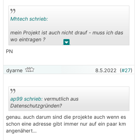
Mhtech schrieb:
mein Projekt ist auch nicht drauf - muss ich das
wo eintragen ?
.
.
PN
──────
mike82 schrieb:
dyarne
8.5.2022
(
#27
)
──────
Mhtech schrieb:
mein Projekt ist auch nicht drauf - muss ich das
ap99 schrieb:
vermutlich aus
wo eintragen ?
Datenschutzgründen?
───────────────
genau. auch darum sind die projekte auch wenn es
Is schon drin
.
.
schon eine adresse gibt immer nur auf ein paar km
angenähert...
SG