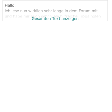
Hallo.
Ich lese nun wirklich sehr lange in dem Forum mit
und habe mir auch sehr viele hilfreiche Tipps holen
Gesamten Text anzeigen
können, der persönliche Mehrwert ist für mich enorm
^_^
Nun können wir endlich auch unseren Traum vom
Eigenheim realisieren und sind zu einer sehr
interessanten Frage gestoßen. Für mich kommt
eigentlich (hauptsächlich nach langen Recherchen in
diesem Forum und viel Eigenrecherche im www) nur
eine Wärmepumpe mit Ringgrabenkollektor in Frage.
Grundstück (ca. 750m²) ist unbebaut womit das
Graben auch kein Problem darstellen sollte
(Neubau). Ich habe mich überzeugt, konnte jedoch
meine bessere Hälfte nicht soweit überzeugen.
Dabei sind ihre Argumente durchaus plausibel:
1. Sehr theoretisch
2. Wir haben niemanden im Bekannten- oder
Freundeskreis der so ein System betreibt