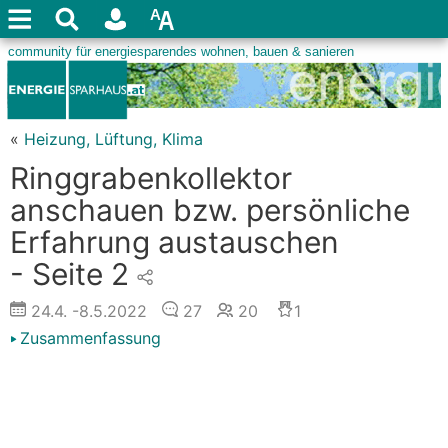
«
Heizung, Lüftung, Klima
Ringgrabenkollektor
anschauen bzw. persönliche
Erfahrung austauschen
- Seite 2
24.4.
-8.5.2022
27
20
1
Zusammenfassung