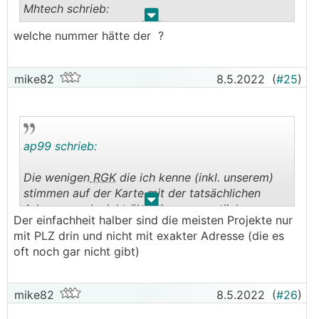
Mhtech schrieb:
.
.
welche nummer hätte der ?
mein Projekt ist auch nicht drauf - muss ich das
wo eintragen ?
───────────────
mike82
8.5.2022
(
#25
)
Is schon drin
SG
ap99 schrieb:
Michael
Die wenigen
RGK
die ich kenne (inkl. unserem)
stimmen auf der Karte mit der tatsächlichen
.
.
Adresse auch nicht überein ... vermutlich aus
Der einfachheit halber sind die meisten Projekte nur
Datenschutzgründen?
mit PLZ drin und nicht mit exakter Adresse (die es
oft noch gar nicht gibt)
mike82
8.5.2022
(
#26
)