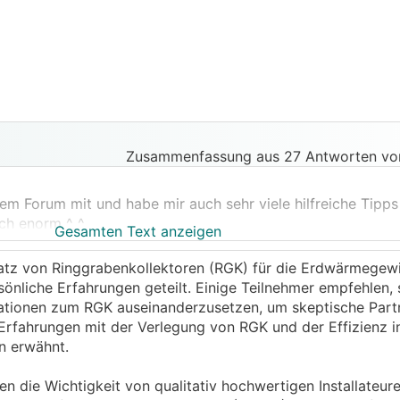
Zusammenfassung aus 27 Antworten vo
 dem Forum mit und habe mir auch sehr viele hilfreiche Tipp
ich enorm ^_^
Gesamten Text anzeigen
n Traum vom Eigenheim realisieren und sind zu einer sehr 
gentlich (hauptsächlich nach langen Recherchen in diesem 
satz von Ringgrabenkollektoren (RGK) für die Erdwärmege
ärmepumpe mit Ringgrabenkollektor in Frage. Grundstück (
nliche Erfahrungen geteilt. Einige Teilnehmer empfehlen, s
in Problem darstellen sollte (Neubau). Ich habe mich über
ationen zum RGK auseinanderzusetzen, um skeptische Part
soweit überzeugen.
rfahrungen mit der Verlegung von RGK und der Effizienz i
n erwähnt.
 plausibel:
n die Wichtigkeit von qualitativ hochwertigen Installateur