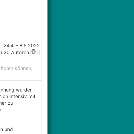
24.4.
- 8.5.2022
n 20 Autoren
1
s holen können,
interessanten
Forum und viel
winnung wurden
ca. 750m²) ist
ich intensiv mit
zeugt, konnte
ner zu
n
en und