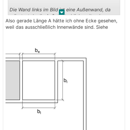
Die Wand links im Bild ist eine Außenwand, da
.
.
müsstest du die Außenwanddicke mitrechnen.
Also gerade Länge A hätte ich ohne Ecke gesehen,
Also Innenecke links/unten bis Außenecke
weil das ausschließlich Innenwände sind. Siehe
links/oben.