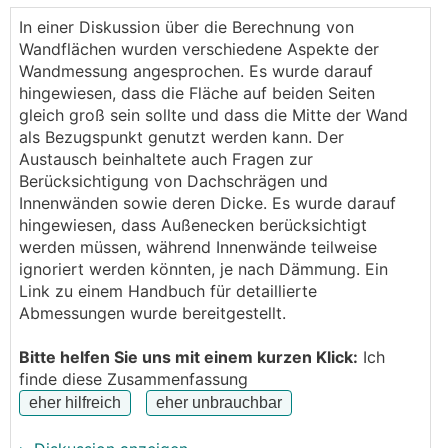
versuchen für unseren Neubau auch die raumweise
In einer Diskussion über die Berechnung von
Heizlast zu berechnen.
Wandflächen wurden verschiedene Aspekte der
Wandmessung angesprochen. Es wurde darauf
Dabei bin ich auf eine Frage bzgl. den Innenwänden
hingewiesen, dass die Fläche auf beiden Seiten
gestoßen, zu dem ich keine Antwort richtige
gleich groß sein sollte und dass die Mitte der Wand
gefunden habe.
als Bezugspunkt genutzt werden kann. Der
Austausch beinhaltete auch Fragen zur
Wenn ich die Wand zwischen Bad und Arbeiten
Berücksichtigung von Dachschrägen und
berechnen will, würde ich für das Arbeitszimmer ja
Innenwänden sowie deren Dicke. Es wurde darauf
die Wandlänge a * die Raumhöhe nehmen und die
hingewiesen, dass Außenecken berücksichtigt
länge b* die Raumhöhe
werden müssen, während Innenwände teilweise
FÜr das Bad die Länge c * Raumhöhe und d*
ignoriert werden könnten, je nach Dämmung. Ein
Raumhöhe.
Link zu einem Handbuch für detaillierte
Abmessungen wurde bereitgestellt.
Ist das so richtig?
Bitte helfen Sie uns mit einem kurzen Klick:
Ich
finde diese Zusammenfassung