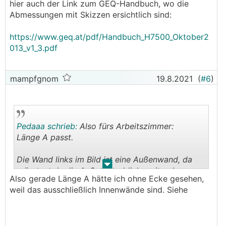
hier auch der Link zum GEQ-Handbuch, wo die
Abmessungen mit Skizzen ersichtlich sind:
https://www.geq.at/pdf/Handbuch_H7500_Oktober2
013_v1_3.pdf
mampfgnom
19.8.2021
(
#6
)
Pedaaa schrieb:
Also fürs Arbeitszimmer:
Länge A passt.
Die Wand links im Bild ist eine Außenwand, da
.
.
müsstest du die Außenwanddicke mitrechnen.
Also gerade Länge A hätte ich ohne Ecke gesehen,
Also Innenecke links/unten bis Außenecke
weil das ausschließlich Innenwände sind. Siehe
links/oben.