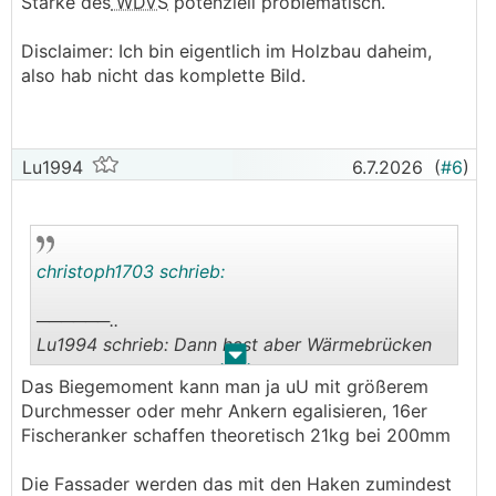
.
.
Stärke des
WDVS
potenziell problematisch.
Disclaimer: Ich bin eigentlich im Holzbau daheim,
also hab nicht das komplette Bild.
Lu1994
6.7.2026
(
#6
)
christoph1703 schrieb:
──────..
Lu1994 schrieb: Dann hast aber Wärmebrücken
.
.
───────────────
Das Biegemoment kann man ja uU mit größerem
Durchmesser oder mehr Ankern egalisieren, 16er
Mit dem richtigen Material hoffentlich
Fischeranker schaffen theoretisch 21kg bei 200mm
vernachlässigbar. Diese Thermax haben ja auch
nur eine kurze Unterbrechung, wenn ich das
Die Fassader werden das mit den Haken zumindest
richtig sehe.