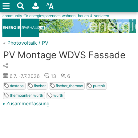
«
Photovoltaik / PV
PV Montage WDVS Fassade
6.7.
-7.7.2026
13
6
dosteba
fischer
fischer_thermax
purenit
thermoanker_würth
würth
Zusammenfassung