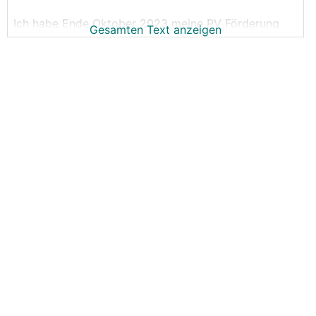
Ich habe Ende Oktober 2023 meine PV Förderung
Gesamten Text anzeigen
beim Land Kärnten (Impulsprogramm) beantragt.
Heute habe ich das Zusicherungsschreiben
bekommen.
Ist irgendwer in der gleichen Situation bzw. vielleicht
sogar etwas früher dran und kann mir sagen, wie
lange es vom Zusicherungsschreiben noch bis zur
Auszahlung dauert?
Danke & glg,
Michael