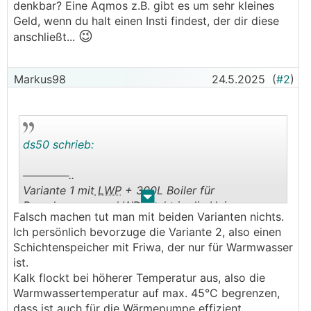
denkbar? Eine Aqmos z.B. gibt es um sehr kleines
.
.
Geld, wenn du halt einen Insti findest, der dir diese
😉
anschließt...
Markus98
24.5.2025
(
#2
)
ds50 schrieb:
──────..
Variante 1 mit
LWP
+ 300L Boiler für
.
.
Brauchwasser und
WP
direkt in die Heizung.
Falsch machen tut man mit beiden Varianten nichts.
───────────────
Ich persönlich bevorzuge die Variante 2, also einen
Schichtenspeicher mit Friwa, der nur für Warmwasser
Sowas.
ist.
Kalk flockt bei höherer Temperatur aus, also die
Warmwassertemperatur auf max. 45°C begrenzen,
dass ist auch für die Wärmepumpe effizient.