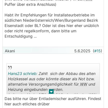
Puffer über extra Anschluss)
Habt ihr Empfehlungen für Installateurbetriebe im
südlichen Niederösterreich/Wien/Burgenland Bezirk
Eisenstadt oder BL? Oder ist dies hier eher unüblich
oder nicht regelkonform, dann bitte um
Entschuldigung ...
Akani
5.6.2025
(
#15
)
Hans23 schrieb:
Zahlt sich der Abbau des alten
Holzkessel aus oder könnte dieser als Not bzw.
alternative Versorgungsmöglichkeit für
WW
und
Heizung eingebunden werden.
.
.
(mit extra Vorlauf/Rücklauf Mischer / in den
WW
Das bitte nur über Entlademischer ausführen. Findest
Puffer über extra Anschluss)
hier auch etliches drüber