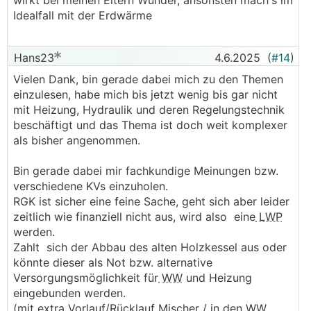
wirkt bei meinen Eltern Wunder, ansonsten mach's im
Idealfall mit der Erdwärme
Hans23
4.6.2025
(
#14
)
Vielen Dank, bin gerade dabei mich zu den Themen
einzulesen, habe mich bis jetzt wenig bis gar nicht
mit Heizung, Hydraulik und deren Regelungstechnik
beschäftigt und das Thema ist doch weit komplexer
als bisher angenommen.
Bin gerade dabei mir fachkundige Meinungen bzw.
verschiedene KVs einzuholen.
RGK ist sicher eine feine Sache, geht sich aber leider
zeitlich wie finanziell nicht aus, wird also eine
LWP
werden.
Zahlt sich der Abbau des alten Holzkessel aus oder
könnte dieser als Not bzw. alternative
Versorgungsmöglichkeit für
WW
und Heizung
eingebunden werden.
(mit extra Vorlauf/Rücklauf Mischer / in den
WW