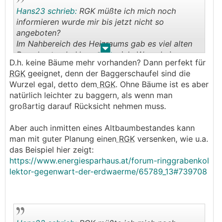
Hans23 schrieb:
RGK müßte ich mich noch
informieren wurde mir bis jetzt nicht so
angeboten?
Im Nahbereich des Heizraums gab es viel alten
.
.
Baumbestand, d.h. extrem viele Wurzeln im
D.h. keine Bäume mehr vorhanden? Dann perfekt für
Boden.
RGK
geeignet, denn der Baggerschaufel sind die
Wurzel egal, detto dem
RGK
. Ohne Bäume ist es aber
natürlich leichter zu baggern, als wenn man
großartig darauf Rücksicht nehmen muss.
Aber auch inmitten eines Altbaumbestandes kann
man mit guter Planung einen
RGK
versenken, wie u.a.
das Beispiel hier zeigt:
https://www.energiesparhaus.at/forum-ringgrabenkol
lektor-gegenwart-der-erdwaerme/65789_13#739708