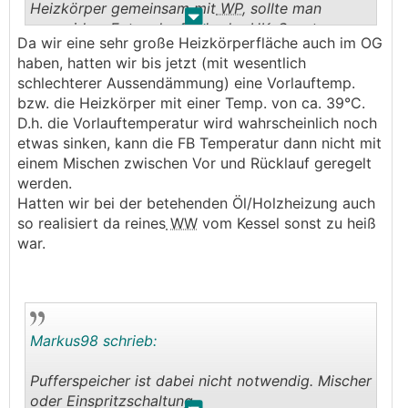
Heizkörper gemeinsam mit
WP
, sollte man
.
.
vermeiden. Entweder
FBH
oder HK. Sonst
Da wir eine sehr große Heizkörperfläche auch im OG
müsstest du 2 verschiedene
VL
-Temperaturen
haben, hatten wir bis jetzt (mit wesentlich
vorhalten, und das macht eine
WP
im Betrieb
schlechterer Aussendämmung) eine Vorlauftemp.
auch ineffizienter - weil dann bräuchtest du
bzw. die Heizkörper mit einer Temp. von ca. 39°C.
wieder Pufferspeicher, Mischer und generell eine
D.h. die Vorlauftemperatur wird wahrscheinlich noch
höhere VLT.
etwas sinken, kann die FB Temperatur dann nicht mit
einem Mischen zwischen Vor und Rücklauf geregelt
werden.
Hatten wir bei der betehenden Öl/Holzheizung auch
so realisiert da reines
WW
vom Kessel sonst zu heiß
war.
Markus98 schrieb:
Pufferspeicher ist dabei nicht notwendig. Mischer
oder Einspritzschaltung.