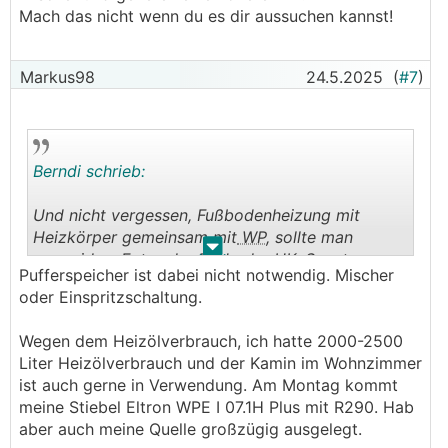
Mach das nicht wenn du es dir aussuchen kannst!
Markus98
24.5.2025
(
#7
)
Berndi schrieb:
Und nicht vergessen, Fußbodenheizung mit
Heizkörper gemeinsam mit
WP
, sollte man
.
.
vermeiden. Entweder
FBH
oder HK. Sonst
Pufferspeicher ist dabei nicht notwendig. Mischer
müsstest du 2 verschiedene
VL
-Temperaturen
oder Einspritzschaltung.
vorhalten, und das macht eine
WP
im Betrieb
auch ineffizienter - weil dann bräuchtest du
Wegen dem Heizölverbrauch, ich hatte 2000-2500
wieder Pufferspeicher, Mischer und generell eine
Liter Heizölverbrauch und der Kamin im Wohnzimmer
höhere VLT.
ist auch gerne in Verwendung. Am Montag kommt
Mach das nicht wenn du es dir aussuchen kannst!
meine Stiebel Eltron WPE I 07.1H Plus mit R290. Hab
aber auch meine Quelle großzügig ausgelegt.