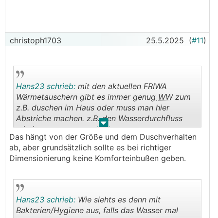
https://www.energiesparhaus.at/forum-systemte
chnik-waermepumpe/75448
christoph1703
25.5.2025
(
#11
)
Hans23 schrieb:
mit den aktuellen FRIWA
Wärmetauschern gibt es immer genug
WW
zum
z.B. duschen im Haus oder muss man hier
Abstriche machen. z.B. den Wasserdurchfluss
.
.
mindern.
Das hängt von der Größe und dem Duschverhalten
ab, aber grundsätzlich sollte es bei richtiger
Dimensionierung keine Komforteinbußen geben.
Hans23 schrieb:
Wie siehts es denn mit
Bakterien/Hygiene aus, falls das Wasser mal