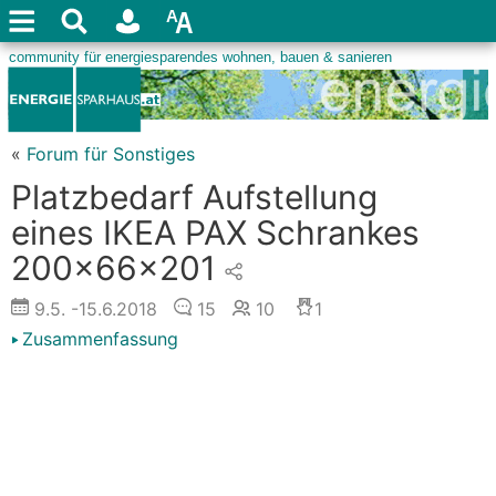
«
Forum für Sonstiges
Platzbedarf Aufstellung
eines IKEA PAX Schrankes
200x66x201
9.5.
-15.6.2018
15
10
1
Zusammenfassung