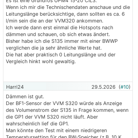
Es ist eine Grundfos UPM4 15-20 CIL3.
Wenn ich mir die Technischendaten anschaue und die
Leitungslänge berücksichtige, dann sollten es ca. 6
l/min sein die an der VVM320 ankommen.
Ich werde dann erst einmal die Hotspots nach
dämmen und schauen, ob sich etwas ändert.
Bisher habe ich die S135 immer mit einer BWWP
verglichen die ja sehr ähnliche Werte hat.
Die hat aber praktisch 0 Leitungslänge und der
Vergleich hinkt wohl gewaltig.
Harri24
29.5.2026
(
#10
)
Dämmen ist gut.
Der BF1-Sensor der VVM S320 würde als Anzeige
des Volumenstrom der S135 in Frage kommen, wenn
die GP1 der VVM S320 nicht läuft. Aber
wahrscheinlich lief die GP1.
Man könnte den Test mit einem niedrigeren
Temperatursetting für den BW-Speicher (z.B. 10 K