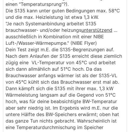
einen "Temperatursprung"?).
Die S135 kann unter guten Bedingungen max. 58°C
und die max. Heizleistung ist etwa 1,3 kW.
"Je nach Systemanbindung arbeitet S135
brauchwasser- und/oder heizungs
unterstützend
...
ausschließlich in Kombination mit einer NIBE
Luft-/Wasser-Wärmepumpe." (NIBE Flyer)
Dein Test zeigt m.E. die S135-Begrenzungen auf.
Nach dem Anlaufen der S135 erreicht diese ziemlich
zügig eine VL-Temperatur von 45°C und arbeitet
sich dann allmählich auf 51°C hoch. Da das
Brauchwasser anfangs wärmer ist als der S135-VL
von 45°C kühlt sich das Brauchwasser erst mal ab.
Dann kämpft sich die S135 mit ihrer max. 1,3 kW
Wärmeleistung langsam auf die Gegend von 51°C
hoch, was für deine beabsichtigte BW-Temperatur
aber sehr niedrig ist. Im Ergebnis wird m.E. nur die
untere Hälfte des BW-Speichers erwärmt; oben hat
das ganze Tun nichts gebracht. Wahrscheinlich ist
eine Temperaturdurchmischung im Speicher