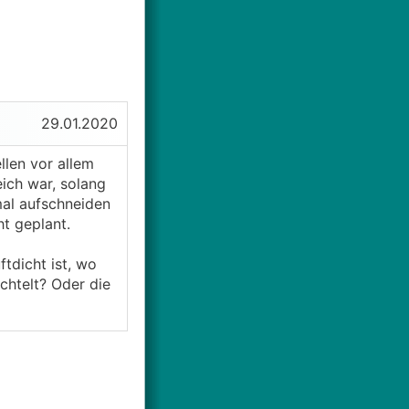
29.01.2020
len vor allem
eich war, solang
mal aufschneiden
ht geplant.
ftdicht ist, wo
chtelt? Oder die