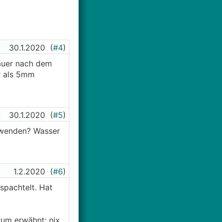
30.1.2020
(
#4
)
dauer nach dem
r als 5mm
30.1.2020
(
#5
)
rwenden? Wasser
1.2.2020
(
#6
)
spachtelt. Hat
rum erwähnt: nix