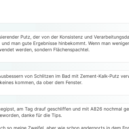
sierender Putz, der von der Konsistenz und Verarbeitungs
ist und man gute Ergebnisse hinbekommt. Wenn man wenige
rwendet werden, sondern Flächenspachtel.
 Ausbessern von Schlitzen im Bad mit Zement-Kalk-Putz ve
e keines kommen, da ober dem Fenster.
gegipst, am Tag drauf geschliffen und mit A826 nochmal ge
geworden, danke für die Tips.
ch so meine Zweifel, aber wie schon andernorts in dem Fo