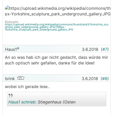
Bildquelle:
https://upload.wikimedia.org/wikipedia/commons/thumb/e/e3/Yorkshire_scu
lpture_park_underground_gallery.JPG/768px-
Yorkshire_sculpture_park_underground_gallery.JPG
Haus1
3.6.2018
(
#7
)
An so was hab ich gar nicht gedacht, dass würde mir
auch optisch sehr gefallen, danke für die Idee!
brink
3.6.2018
(
#8
)
wobei ich gerade lese..
Haus1 schrieb:
Stiegenhaus (Osten