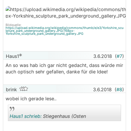
Bildquelle:
https://upload.wikimedia.org/wikipedia/commons/thumb/e/e3/Yorkshire_scu
lpture_park_underground_gallery.JPG/768px-
Yorkshire_sculpture_park_underground_gallery.JPG
Haus1
3.6.2018
(
#7
)
An so was hab ich gar nicht gedacht, dass würde mir
auch optisch sehr gefallen, danke für die Idee!
brink
3.6.2018
(
#8
)
wobei ich gerade lese..
Haus1 schrieb:
Stiegenhaus (Osten