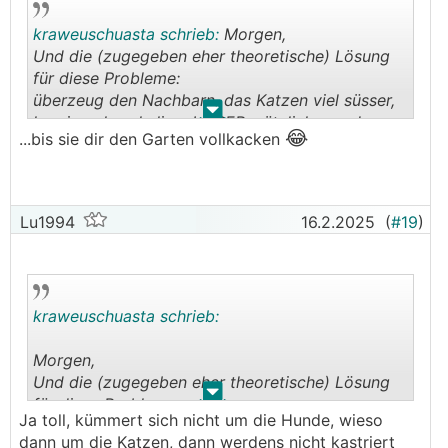
kraweuschuasta schrieb:
Morgen,
Und die (zugegeben eher theoretische) Lösung
für diese Probleme:
überzeug den Nachbarn, das Katzen viel süsser,
.
.
herziger, kuscheliger,LEISER, nützlicher und
😂
...bis sie dir den Garten vollkacken
😻😻
ästhetischer sind.
LG
Lu1994
16.2.2025
(
#19
)
kraweuschuasta schrieb:
Morgen,
Und die (zugegeben eher theoretische) Lösung
.
.
für diese Probleme:
Ja toll, kümmert sich nicht um die Hunde, wieso
überzeug den Nachbarn, das Katzen viel süsser,
dann um die Katzen, dann werdens nicht kastriert