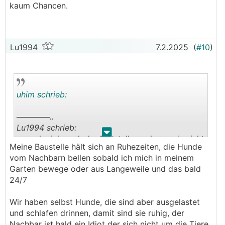
kaum Chancen.
Lu1994
7.2.2025
(
#10
)
uhim schrieb:
──────..
Lu1994 schrieb:
.
.
...mache ich nach der Baustelle auch wenn's nicht
Meine Baustelle hält sich an Ruhezeiten, die Hunde
besser wird
vom Nachbarn bellen sobald ich mich in meinem
───────────────
Garten bewege oder aus Langeweile und das bald
24/7
Interessanter Ansatz. Im nicht repräsentativen
Vergleich Baustelle mit Hunden in unserer
Wir haben selbst Hunde, die sind aber ausgelastet
Nachbarschaft sind die Hunde kaum merkbar.
und schlafen drinnen, damit sind sie ruhig, der
Nachbar ist hald ein Idiot der sich nicht um die Tiere