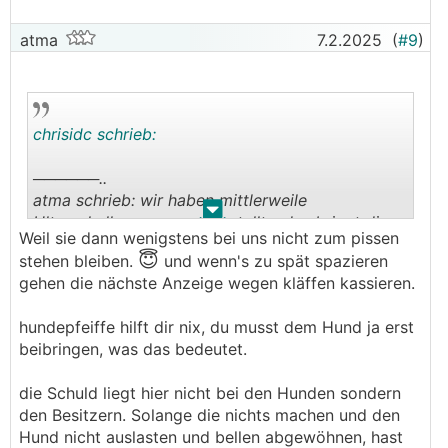
atma
7.2.2025
(
#9
)
chrisidc schrieb:
──────..
atma schrieb: wir haben mittlerweile
.
.
Ultraschallsensoren aufgestellt - das bringt die
Weil sie dann wenigstens bei uns nicht zum pissen
Hunde noch mehr zum bellen
😇
stehen bleiben.
und wenn's zu spät spazieren
───────────────
gehen die nächste Anzeige wegen kläffen kassieren.
Im Internet liest man aber eigentlich das dies
hundepfeiffe hilft dir nix, du musst dem Hund ja erst
funktionieren sollte.
beibringen, was das bedeutet.
Aber wenn die noch mehr bellen, warum gebt ihr
dir Ultraschallsensoren nicht wieder weg?
die Schuld liegt hier nicht bei den Hunden sondern
den Besitzern. Solange die nichts machen und den
Würde eine Hundepfeife die der Mensch nicht
Hund nicht auslasten und bellen abgewöhnen, hast
hört helfen?