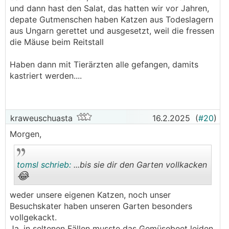
herziger, kuscheliger,LEISER, nützlicher und
und dann hast den Salat, das hatten wir vor Jahren,
😻😻
ästhetischer sind.
depate Gutmenschen haben Katzen aus Todeslagern
LG
aus Ungarn gerettet und ausgesetzt, weil die fressen
die Mäuse beim Reitstall
Haben dann mit Tierärzten alle gefangen, damits
kastriert werden....
kraweuschuasta
16.2.2025
(
#20
)
Morgen,
tomsl schrieb:
...bis sie dir den Garten vollkacken
😂
weder unsere eigenen Katzen, noch unser
.
.
Besuchskater haben unseren Garten besonders
vollgekackt.
Ja, in seltenen Fällen musste das Gemüsebeet leiden,