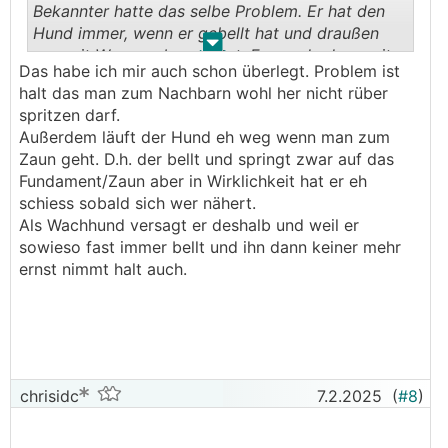
Bekannter hatte das selbe Problem. Er hat den
Hund immer, wenn er gebellt hat und draußen
.
.
war mit Wasser abgespritzt. Es wurde dann mit
Das habe ich mir auch schon überlegt. Problem ist
der Zeit deutlich besser, meinte er.
halt das man zum Nachbarn wohl her nicht rüber
spritzen darf.
Außerdem läuft der Hund eh weg wenn man zum
Zaun geht. D.h. der bellt und springt zwar auf das
Fundament/Zaun aber in Wirklichkeit hat er eh
schiess sobald sich wer nähert.
Als Wachhund versagt er deshalb und weil er
sowieso fast immer bellt und ihn dann keiner mehr
ernst nimmt halt auch.
chrisidc
7.2.2025
(
#8
)