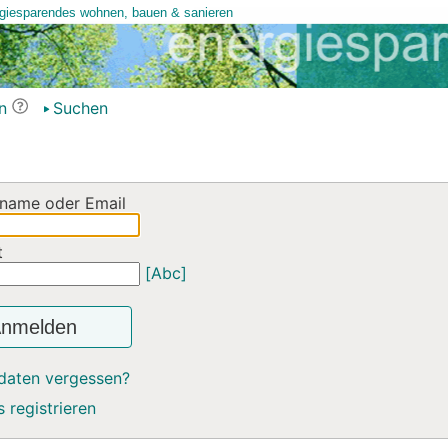
n
Suchen
name oder Email
t
[Abc]
nmelden
daten vergessen?
 registrieren