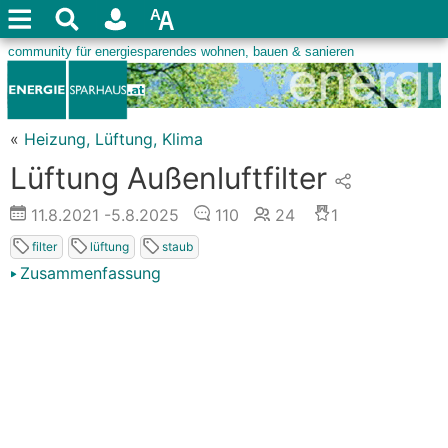
«
Heizung, Lüftung, Klima
Lüftung Außenluftfilter
11.8.2021
-5.8.2025
110
24
1
filter
lüftung
staub
Zusammenfassung