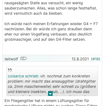
rausgesägten Stelle aus versucht, ein wenig
sauberzumachen. Alles, was schon lange festhaftet,
wird vermutlich auch da bleiben.
Ich würde nach meinen Erfahrungen wieder G4 + F7
nachrüsten. Bei dir würde ich ganz draußen dann
eher nur einen Vogelfang verbauen, also deutlich
grobmaschiger, und auf den G4-Filter setzen.
leitwolf
12.8.2021
(
#18
)
coisarica schrieb:
vlt. nochmal zum konkreten
problem: mir macht das ansauggitter (drahtgitter
ca. 2mm maschenweite) sehr schnell zu (größere
und kleinere insekten, staub, ...). ich muss das
.
.
sicher aller 2 wochen waschen weil dann die
Ein Fliegengitter hat in einem Lüftungsgitter für
lüfter bereits (hörbar) auf anschlag laufen.
mechanische Lüftung nichts zu suchen. Diese Gitter