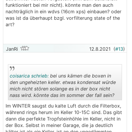
funktioniert bei mir nicht). könnte man den auch
nachträglich in ein wdvs (16cm xps) einbauen? oder
was ist da überhaupt bzgl. vorfilterung state of the
art?
JanRi
12.8.2021
(
#13
)
coisarica schrieb:
bei uns kämen die boxen in
den ungeheizten keller. etwas kondensat würde
mich nicht stören solange es in der box nicht
nass wird. könnte das im sommer der fall sein?
.
.
Im WINTER saugst du kalte Luft durch die Filterbox,
während rings herum im Keller 10-15C sind. Das gibt
dann die perfekte Tropfsteinhöhle im Keller, nicht in
der Box. Selbst in meiner Garage, die ja deutlich
kälter ist als ein Keller, ist an den ungedämmten