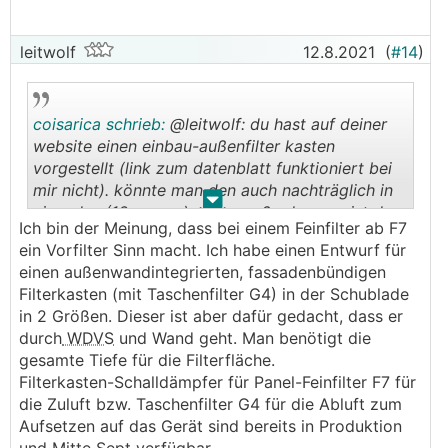
leitwolf
12.8.2021
(
#14
)
coisarica schrieb:
@leitwolf: du hast auf deiner
website einen einbau-außenfilter kasten
vorgestellt (link zum datenblatt funktioniert bei
mir nicht). könnte man den auch nachträglich in
.
.
ein wdvs (16cm xps) einbauen? oder was ist da
Ich bin der Meinung, dass bei einem Feinfilter ab F7
überhaupt bzgl. vorfilterung state of the art?
ein Vorfilter Sinn macht. Ich habe einen Entwurf für
einen außenwandintegrierten, fassadenbündigen
Filterkasten (mit Taschenfilter G4) in der Schublade
in 2 Größen. Dieser ist aber dafür gedacht, dass er
durch
WDVS
und Wand geht. Man benötigt die
gesamte Tiefe für die Filterfläche.
Filterkasten-Schalldämpfer für Panel-Feinfilter F7 für
die Zuluft bzw. Taschenfilter G4 für die Abluft zum
Aufsetzen auf das Gerät sind bereits in Produktion