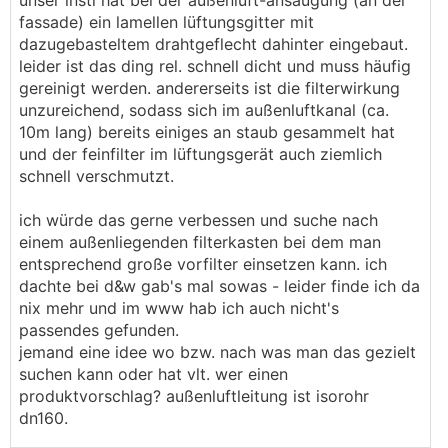
unser insti hat bei der außenluft-ansaugung (an der
fassade) ein lamellen lüftungsgitter mit
dazugebasteltem drahtgeflecht dahinter eingebaut.
leider ist das ding rel. schnell dicht und muss häufig
gereinigt werden. andererseits ist die filterwirkung
unzureichend, sodass sich im außenluftkanal (ca.
10m lang) bereits einiges an staub gesammelt hat
und der feinfilter im lüftungsgerät auch ziemlich
schnell verschmutzt.
ich würde das gerne verbessen und suche nach
einem außenliegenden filterkasten bei dem man
entsprechend große vorfilter einsetzen kann. ich
dachte bei d&w gab's mal sowas - leider finde ich da
nix mehr und im www hab ich auch nicht's
passendes gefunden.
jemand eine idee wo bzw. nach was man das gezielt
suchen kann oder hat vlt. wer einen
produktvorschlag? außenluftleitung ist isorohr
dn160.