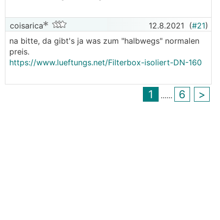
coisarica
12.8.2021
(
#21
)
na bitte, da gibt's ja was zum "halbwegs" normalen
preis.
https://www.lueftungs.net/Filterbox-isoliert-DN-160
1
6
>
...
...