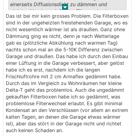
einerseits Diffusionsdicht zu dämmen und
.
.
gleichzeitig einen einfachen Filterwechsel zu
Das ist bei mir kein grosses Problem. Die Filterboxen
gestalten, dass ist nicht so einfach und kaum
sind in der ungeheizten freistehenden Garage, wo es
umsetzbar.
nicht wesentlich wärmer ist als draußen. Ganz ohne
Dämmung ging es nicht, denn je nach Wetterlage
gab es (plötzliche Abkühlung nach warmen Tag)
nachts schon mal an die 5-10K Differenz zwischen
Garage und draußen. Das habe ich durch den Einbau
einer Lüftung in die Garage verbessert, aber gelöst
habe ich es erst, nachdem ich die langen
Frischluftrohre mit 2 cm Armaflex gedämmt habe.
Durch das im Vergleich zu Wohnräumen her kleine
Delta-T geht das problemlos. Auch die ungedämmt
gekauften Filterboxen habe ich so gedämmt, was
problemlose Filterwechsel erlaubt. Es gibt minimal
Kondensat an den Verschlüssen (vor allem an extrem
kalten Tagen, an denen die Garage etwas wärmer
ist), aber das stört in der Garage nicht und richtet
auch keinen Schaden an.