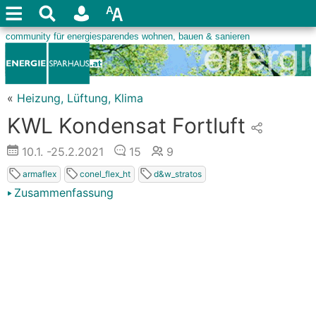
«
Heizung, Lüftung, Klima
KWL Kondensat Fortluft
10.1.
-25.2.2021
15
9
armaflex
conel_flex_ht
d&w_stratos
Zusammenfassung