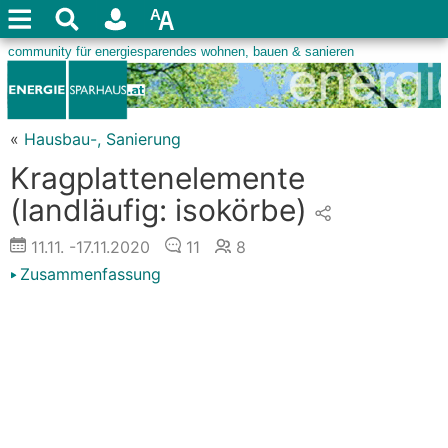
«
Hausbau-, Sanierung
Kragplattenelemente
(landläufig: isokörbe)
11.11.
-17.11.2020
11
8
Zusammenfassung