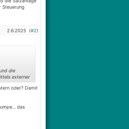
d die Salzanlage
r Steuerung
2.6.2025
(
#2
)
und die
ttels externer
stern oder? Damit
pumpe... das