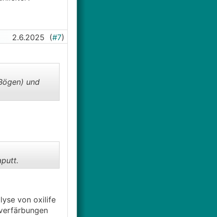
2.6.2025
(
#7
)
/Bögen) und
putt.
lyse von oxilife
 verfärbungen