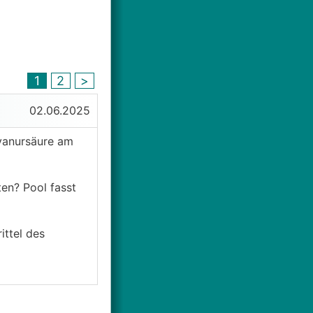
1
2
>
02.06.2025
yanursäure am
en? Pool fasst
ttel des