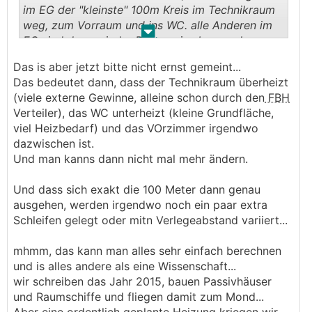
im EG der "kleinste" 100m Kreis im Technikraum
weg, zum Vorraum und ins WC. alle Anderen im
.
.
EG sind dann wieder Raumweise bzw mehrere
100m-Kreise im Wohn-Esszimmer.
Das is aber jetzt bitte nicht ernst gemeint...
im OG geht der Kreis des Schrankraums auch
Das bedeutet dann, dass der Technikraum überheizt
einen Teil in das Schlafzimmer und alle Anderen
(viele externe Gewinne, alleine schon durch den
FBH
sind dann wieder einzelkreise bzw 2x100m
Verteiler), das WC unterheizt (kleine Grundfläche,
Kreise pro Zimmer.
viel Heizbedarf) und das VOrzimmer irgendwo
dazwischen ist.
Und man kanns dann nicht mal mehr ändern.
Und dass sich exakt die 100 Meter dann genau
ausgehen, werden irgendwo noch ein paar extra
Schleifen gelegt oder mitn Verlegeabstand variiert...
mhmm, das kann man alles sehr einfach berechnen
und is alles andere als eine Wissenschaft...
wir schreiben das Jahr 2015, bauen Passivhäuser
und Raumschiffe und fliegen damit zum Mond...
Aber eine ordentlich geplante Heizung kriegen wir