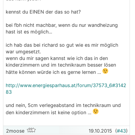
unterversorgt
, weil das warme wasser bis zum
abschalten bloß in die ersten schleifen gelangt.
kennst du EINEN der das so hat?
was macht man dagegen?
bei fbh nicht machbar, wenn du nur wandheizung
hast ist es möglich...
wegen obiger problematik ist es vorschrift, daß jede
heizanlage hydraulisch eingeregelt (abgeglichen)
ich hab das bei richard so gut wie es mir möglich
werden muß. dazu werden im zuge der
auslegung
war umgesetzt.
die
sollvolumenströme
für jeden kreis individuell
wenn du mir sagen kannst wie ich das in den
berechnet.
kinderzimmern und im technikraum besser lösen
hätte können würde ich es gerne lernen ...
der kurze aus obigem beispiel würde dann vielleicht
nur 0,5 l/min bekommen, die langen 1,5 l/min und
http://www.energiesparhaus.at/forum/37573_6#3142
sich somit gleichschnell durch ihre kreis arbeiten...
83
so sehen solche heizkreisauslegungen aus. hier
und nein, 5cm verlegeabstand im technikraum und
ausgeborgt bei gdfde...
den kinderzimmern ist keine option ...
2moose
19.10.2015
(
#43
)