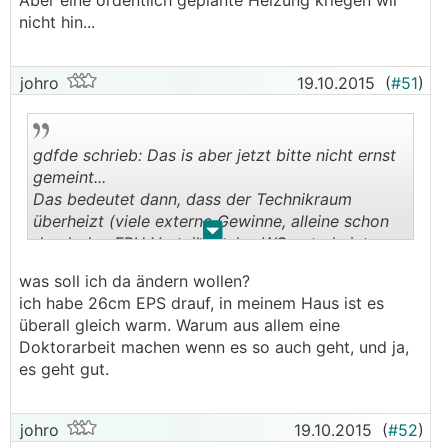
nicht hin...
johro
19.10.2015
(
#51
)
gdfde schrieb: Das is aber jetzt bitte nicht ernst
gemeint...
Das bedeutet dann, dass der Technikraum
überheizt (viele externe Gewinne, alleine schon
.
.
durch den
FBH
Verteiler), das WC unterheizt
(kleine Grundfläche, viel Heizbedarf) und das
was soll ich da ändern wollen?
VOrzimmer irgendwo dazwischen ist.
ich habe 26cm EPS drauf, in meinem Haus ist es
Und man kanns dann nicht mal mehr ändern.
überall gleich warm. Warum aus allem eine
Doktorarbeit machen wenn es so auch geht, und ja,
es geht gut.
johro
19.10.2015
(
#52
)