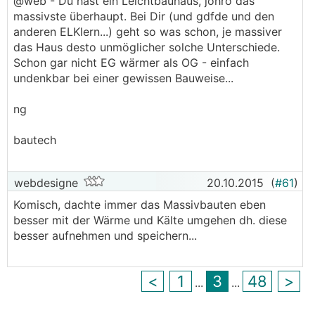
@web - Du hast ein Leichtbauhaus, johro das
massivste überhaupt. Bei Dir (und gdfde und den
anderen ELKlern...) geht so was schon, je massiver
das Haus desto unmöglicher solche Unterschiede.
Schon gar nicht EG wärmer als OG - einfach
undenkbar bei einer gewissen Bauweise...
ng
bautech
webdesigne
20.10.2015
(
#61
)
Komisch, dachte immer das Massivbauten eben
besser mit der Wärme und Kälte umgehen dh. diese
besser aufnehmen und speichern...
<
1
3
48
>
...
...