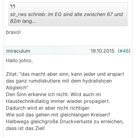
wo sind die sollwerte?
sir_rws schrieb: im EG sind alle zwischen 67 und
wie kann ich den abgleich kontrollieren?
82m lang...
anhand der liste der sollwerte. diese müssen bei
bravo!
laufender heizkreispumpe
an den flowmetern
.
.
abzulesen
sein.
miraculum
19.10.2015
(
#46
)
einfache kontrolle:
Hallo johro,
ein nicht abgeglichenes system erkennt man daran
daß die kurzen kreise wie bad, wc, flur, etc die
Zitat: "das macht aber sinn, kann jeder und erspart
größten durchflüsse haben und die großen räume
das ganz rumdiskutiere mit dem hydralishcen
wie eßraum, wohnzimmer die kleinsten.
Abgleich"
Den Sinn erkenne ich nicht. Wird auch im
im abgeglichenen system ist es genau umgekehrt...
Haustechnikdialog immer wieder propagiert.
Dadurch wird er aber nicht richtiger.
was passiert ohne hydraulischen abgleich.
Wie soll das gehen mit gleichlangen Kreisen?
Halbwegs gleichgroße Druckverluste zu erreichen,
2 negative effekte treten auf:
dass ist das Ziel!
- wie oben beschrieben kommt durch die kurzen