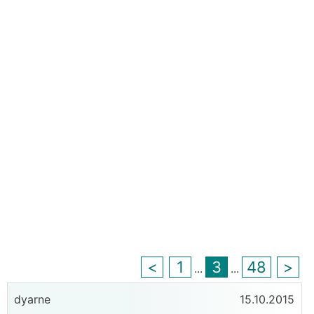
<
1
3
48
>
...
...
dyarne
15.10.2015