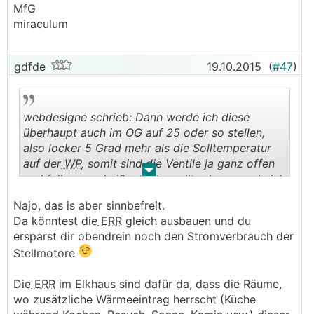
MfG
kreise viel zu schnell warmes wasser zum
miraculum
wärmeerzeuger zurück, dieser schaltet ab. es
entsteht ein
taktender betrieb
mit viel zu häufigen
starts.
gdfde
19.10.2015
(
#47
)
- andererseits werden die wichtigen hauptkreise viel
zu wenig durchströmt, der boden bleibt kühlt, es
webdesigne schrieb: Dann werde ich diese
wird
zuwenig wärme abgegeben
; der 'puffer'
überhaupt auch im OG auf 25 oder so stellen,
estrich wird nicht geladen.
also locker 5 Grad mehr als die Solltemperatur
dies wird zwangsweise kompensiert indem die
auf der
WP
, somit sind die Ventile ja ganz offen
heizkurve zu hoch eingestellt wird um ausreichend
.
.
und falls es zu heiß werden sollte dann werde ich
wärme ins haus zu bekommen. dies geht natürlich
das mit dem Durchfluss oben korrigieren bzw.
auf kosten der effizienz.
Najo, das is aber sinnbefreit.
auf der
WP
auf 19 oder so stellen.
Da könntest die
ERR
gleich ausbauen und du
ersparst dir obendrein noch den Stromverbrauch der
Stellmotore
Die
ERR
im Elkhaus sind dafür da, dass die Räume,
wo zusätzliche Wärmeeintrag herrscht (Küche