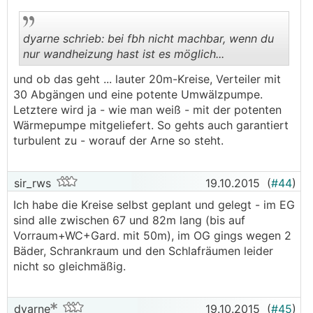
in der letzten spalte stehen die
vorgabevolumenströme der einzelnen kreise, hier
dyarne schrieb: bei fbh nicht machbar, wenn du
von 0,4 l/min bis 'voll offen'
nur wandheizung hast ist es möglich...
die längsten kreise laufen immer völlig
entdrosselt
,
und ob das geht ... lauter 20m-Kreise, Verteiler mit
hier wird der volumenstrom grundsätzlich an der
.
.
30 Abgängen und eine potente Umwälzpumpe.
heizkreispumpe eingestellt. die kürzeren werden
Letztere wird ja - wie man weiß - mit der potenten
entsprechend der liste abgeglichen.
Wärmepumpe mitgeliefert. So gehts auch garantiert
turbulent zu - worauf der Arne so steht.
wie stellt man den hydraulischen abgleich ein?
sir_rws
19.10.2015
(
#44
)
dazu gibt es in den heizkreisverteilern
trimmventile
mit durchflußanzeige
.
Ich habe die Kreise selbst geplant und gelegt - im EG
sind alle zwischen 67 und 82m lang (bis auf
Vorraum+WC+Gard. mit 50m), im OG gings wegen 2
Bäder, Schrankraum und den Schlafräumen leider
nicht so gleichmäßig.
in diesem fall sitzt unter den roten plastikkappen ein
rändelrad mit dem der durchfluß getrimmt wird. der
rote schwimmer zeigt den
volumenstrom in l/min
dyarne
19.10.2015
(
#45
)