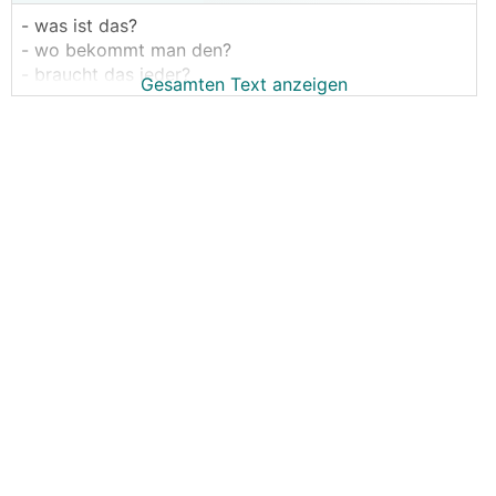
- was ist das?
- wo bekommt man den?
- braucht das jeder?
Gesamten Text anzeigen
start der heizsaison, es häufen sich die
heizungsthemen, und damit man nicht überall beim
urschleim anfangen muß möchte ich hier einen faden
eröffnen der sich dem 'mythos hydraulischer
abgleich' widmet...
wozu das ganze?
stellen wir uns eine fbh vor, alle kreise werden am
heizkreisverteiler
parallel durchströmt
. die kreise
sind durch unterschiedliche raumgrößen und
unterschiedliche raumheizlasten unterschiedlich lang.
beispielsweise liegt ein flur mit 8m² mit
35m
fbh-
rohr neben einem wohnzimmer mit 35m² mit 3
kreisen von
100m
. ersterer hat gemäß auslegung