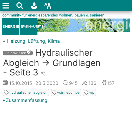
«
Heizung, Lüftung, Klima
Hydraulischer
·Grundwissen
·
Abgleich -> Grundlagen
- Seite 3
15.10.2015
-20.5.2020
945
136
157
hydraulischer_abgleich
wärmepumpe
wp
Zusammenfassung