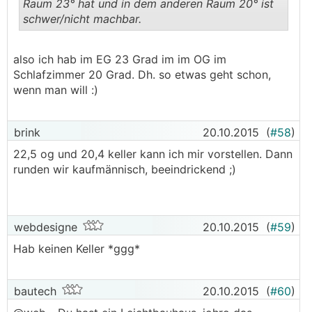
Raum 23° hat und in dem anderen Raum 20° ist
schwer/nicht machbar.
.
.
also ich hab im EG 23 Grad im im OG im
Schlafzimmer 20 Grad. Dh. so etwas geht schon,
wenn man will :)
brink
20.10.2015
(
#58
)
22,5 og und 20,4 keller kann ich mir vorstellen. Dann
runden wir kaufmännisch, beeindrickend ;)
webdesigne
20.10.2015
(
#59
)
Hab keinen Keller *ggg*
bautech
20.10.2015
(
#60
)