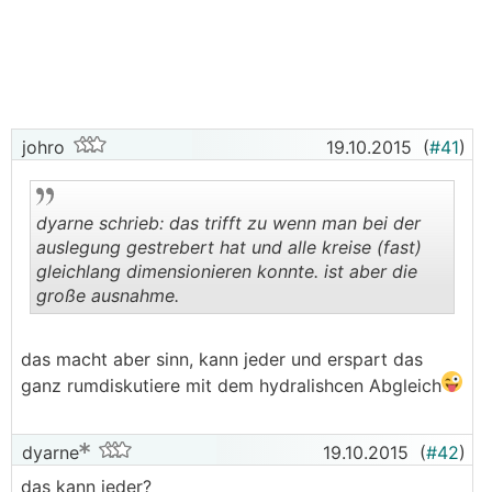
einen verlegeabstand von 20cm, zweiterer von
10cm.
für das heizwasser bieten sich damit 4 parallele
wege an, einer mit 35m und 3 mit 100m.
johro
19.10.2015
(
#41
)
der kurze hat viel weniger widerstand, darum fließt
das wasser
viel schneller
, ZUSÄTZLICH ist der
weg
kürzer
. 3x so schnell und 3 x so kurz bedeutet daß
dyarne schrieb: das trifft zu wenn man bei der
das heizwasser den kurzen kreis fast 10-mal so
auslegung gestrebert hat und alle kreise (fast)
schnell durchläuft wie die langen.
gleichlang dimensionieren konnte. ist aber die
große ausnahme.
darum spricht man hier von
thermischem
.
.
kurzschluß
.
das macht aber sinn, kann jeder und erspart das
die heizquelle bekommt viel zu früh wieder ihren
ganz rumdiskutiere mit dem hydralishcen Abgleich
rücklauf warm zurück und regelt ab -> es kommt
zum
takten
.
dyarne
19.10.2015
(
#42
)
große räume mit langen kreisen bleiben
das kann jeder?