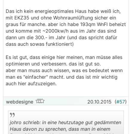
geringe Heizkosten 500-600 € pro Jahr und es
Das ich kein energieoptimales Haus habe weiß ich,
is bei mir auch warm...ich hätte das ganze besser
mit EKZ35 und ohne Wohnraumlüftung sicher ein
und billiger haben können.
graus für manche. aber ich habe 193qm WnFl beheizt
und komme mit ~2000kw/h aus im Jahr das sind
dann um die 300.- im Jahr (und das spricht dafür
dass auch sowas funktioniert)
Es ist gut, dass einige hier meinen, man müsse alles
optimieren und verbessern. das ist gut so.
aber man muss auch wissen, was es bedeutet wenn
man es "einfacher" macht. und das ist mir wichtig
auch hier aufzuzeigen.
webdesigne
20.10.2015
(
#57
)
johro schrieb: in eine heutzutage gut gedämmten
Haus davon zu sprechen, dass man in einem