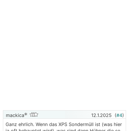
mackica
12.1.2025
(
#4
)
Ganz ehrlich. Wenn das XPS Sondermüll ist (was hier
ja oft behauptet wird), was sind dann Hühner die so