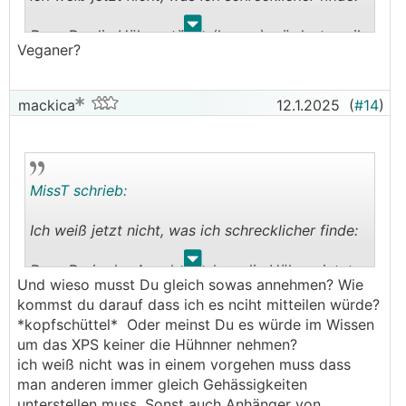
.
.
Dass Du die Hühner töten (lassen) würdest, weil
Veganer?
Du meinst, dass sie etwas gefressen haben, das
vielleicht gesundheitsschädlich sein könnte.
Selbst wenn es so wäre, würde ich die Hühner
mackica
12.1.2025
(
#14
)
nicht mit ihrem Leben zahlen lassen für dieses
Missgeschick, auch wenn ich ihre Eier nicht mehr
oder für längere Zeit nicht esse.
MissT schrieb:
Ich weiß jetzt nicht, was ich schrecklicher finde:
.
.
Dass Du in der Annahme, dass die Hühner jetzt
Und wieso musst Du gleich sowas annehmen? Wie
gesundheitsschädliche Eier legen könnten, die
kommst du darauf dass ich es nciht mitteilen würde?
Tiere jemand anders schenken würdest, der die
*kopfschüttel* Oder meinst Du es würde im Wissen
Eier dann nichts Böses ahnend essen würde. Sich
um das XPS keiner die Hühnner nehmen?
selber um die unangenehmen Konsequenzen
ich weiß nicht was in einem vorgehen muss dass
🤬
drücken und anderen noch schaden -
man anderen immer gleich Gehässigkeiten
unterstellen muss. Sonst auch Anhänger von