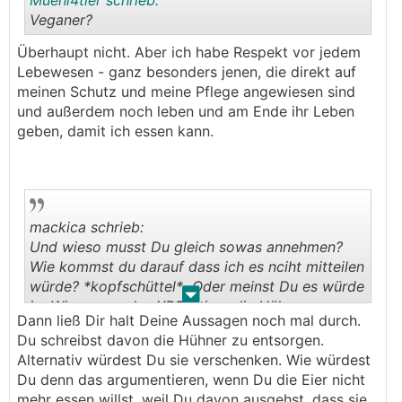
Muehl4tler schrieb:
Veganer?
Überhaupt nicht. Aber ich habe Respekt vor jedem
.
.
Lebewesen - ganz besonders jenen, die direkt auf
meinen Schutz und meine Pflege angewiesen sind
und außerdem noch leben und am Ende ihr Leben
geben, damit ich essen kann.
mackica schrieb:
Und wieso musst Du gleich sowas annehmen?
Wie kommst du darauf dass ich es nciht mitteilen
würde? *kopfschüttel* Oder meinst Du es würde
.
.
im Wissen um das XPS keiner die Hühnner
Dann ließ Dir halt Deine Aussagen noch mal durch.
nehmen?
Du schreibst davon die Hühner zu entsorgen.
Alternativ würdest Du sie verschenken. Wie würdest
Du denn das argumentieren, wenn Du die Eier nicht
mehr essen willst, weil Du davon ausgehst, dass sie