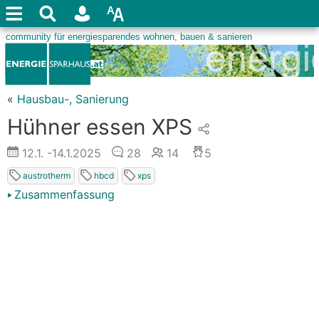
«
Hausbau-, Sanierung
Hühner essen XPS
12.1.
-14.1.2025
28
14
5
austrotherm
hbcd
xps
Zusammenfassung