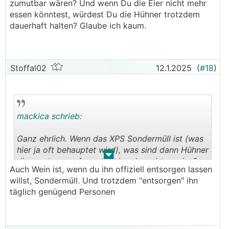
zumutbar wären? Und wenn Du die Eier nicht mehr
Dann ließ Dir halt Deine Aussagen noch mal
essen könntest, würdest Du die Hühner trotzdem
durch. Du schreibst davon die Hühner zu
dauerhaft halten? Glaube ich kaum.
entsorgen. Alternativ würdest Du sie
verschenken. Wie würdest Du denn das
argumentieren, wenn Du die Eier nicht mehr
essen willst, weil Du davon ausgehst, dass sie
Stoffal02
12.1.2025
(
#18
)
gesundheitsschädlich sind? Warum soll Dir dann
ein anderer die Hühner abnehmen wollen und
dere Eier essen?
mackica schrieb:
Ganz ehrlich. Wenn das XPS Sondermüll ist (was
hier ja oft behauptet wird), was sind dann Hühner
.
.
die so etwas gefressen haben korrekterweise?
Auch Wein ist, wenn du ihn offiziell entsorgen lassen
Essen sollte man sie wohl dann nicht mehr. HBCD
willst, Sondermüll. Und trotzdem "entsorgen" ihn
ist bekanntlich bioakkumulierend.
täglich genügend Personen