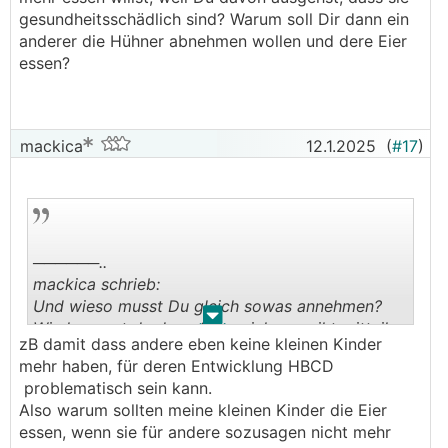
gesundheitsschädlich sind? Warum soll Dir dann ein
anderer die Hühner abnehmen wollen und dere Eier
essen?
mackica
12.1.2025
(
#17
)
──────..
mackica schrieb:
Und wieso musst Du gleich sowas annehmen?
.
.
Wie kommst du darauf dass ich es nciht mitteilen
zB damit dass andere eben keine kleinen Kinder
würde? *kopfschüttel* Oder meinst Du es würde
mehr haben, für deren Entwicklung HBCD
im Wissen um das XPS keiner die Hühnner
problematisch sein kann.
nehmen?
Also warum sollten meine kleinen Kinder die Eier
───────────────
essen, wenn sie für andere sozusagen nicht mehr