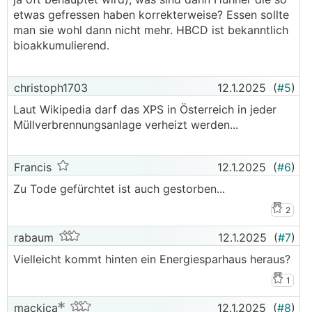
etwas gefressen haben korrekterweise? Essen sollte
man sie wohl dann nicht mehr. HBCD ist bekanntlich
bioakkumulierend.
christoph1703
12.1.2025
(
#5
)
Laut Wikipedia darf das XPS in Österreich in jeder
Müllverbrennungsanlage verheizt werden...
Francis
12.1.2025
(
#6
)
Zu Tode gefürchtet ist auch gestorben...
2
rabaum
12.1.2025
(
#7
)
Vielleicht kommt hinten ein Energiesparhaus heraus?
1
mackica
12.1.2025
(
#8
)