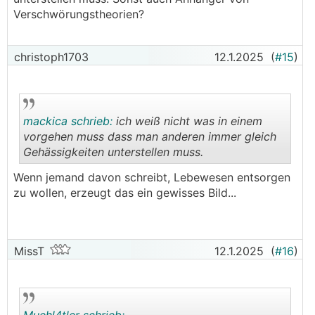
Ich kann gar nicht so viel essen, wie ich kotzen
Verschwörungstheorien?
🤮🤮
🤮
möchte.
christoph1703
12.1.2025
(
#15
)
mackica schrieb:
ich weiß nicht was in einem
vorgehen muss dass man anderen immer gleich
Gehässigkeiten unterstellen muss.
.
.
Wenn jemand davon schreibt, Lebewesen entsorgen
zu wollen, erzeugt das ein gewisses Bild...
MissT
12.1.2025
(
#16
)