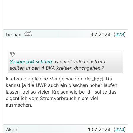
Aktuelle Werte:
Gradminuten: -352GM
VL: 28,3°
RL: 25,7°
berhan
9.2.2024
(
#23
)
Mittlere Außentemp.: 9,9°
Außentemp.: 8,7°
Sole ein: 6,8°
Sole aus: 2,6°
HU Pumpe: 55% FIX 14,4 l/min
SaubererM schrieb:
wie viel volumenstrom
Verdichter: 35 Hz
sollten in den 4
BKA
kreisen durchgehen.?
In etwa die gleiche Menge wie von der
FBH
. Da
Raumtemp. EG: 23,5°
.
.
kannst ja die UWP auch ein bisschen höher laufen
Raumtemp. OG: 24,5°
lassen, bei so vielen Kreisen wie bei dir sollte das
eigentlich vom Stromverbrauch nicht viel
Ich habe mir auch eine Wärmebildkamera gekauft um
ausmachen.
die Temperaturen zu messen. Habe nur eine billige
um 200,- genommen. Leider geht da das Messen
auch nicht so gut wie ich gedacht hätte.. muss ich
schauen ob ich wo eine bessere herbekomme.
Akani
10.2.2024
(
#24
)