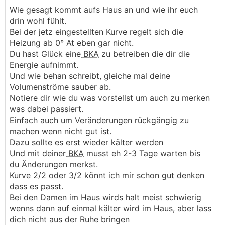
Wie gesagt kommt aufs Haus an und wie ihr euch
Alle Kreise voll offen, bis auf Kreis10 EG (Speis)
drin wohl fühlt.
gedrosselt.
Bei der jetz eingestellten Kurve regelt sich die
Heizung ab 0° At eben gar nicht.
Aktuelle Werte lt. Wärmebildkammera bei den HKV:
Du hast Glück eine
BKA
zu betreiben die dir die
HKV EG:
Energie aufnimmt.
VL = 27,9°
Und wie behan schreibt, gleiche mal deine
RL Kreis 9 = 24,6°
Volumenströme sauber ab.
RL rest = 25,6°
Notiere dir wie du was vorstellst um auch zu merken
Volumenstrom - keine Anzeige bei HKV (theoretisch
was dabei passiert.
bleibt gesamt 2,2l/min übrig)
Einfach auch um Veränderungen rückgängig zu
machen wenn nicht gut ist.
HKV OG:
Dazu sollte es erst wieder kälter werden
VL= 28,1°
Und mit deiner
BKA
musst eh 2-3 Tage warten bis
RL Kreis 8 = 26,8°
du Änderungen merkst.
RL rest = 26,3°
Kurve 2/2 oder 3/2 könnt ich mir schon gut denken
Volumenstrom ca. 0,85l/min pro Kreis = 6,8l/min
dass es passt.
gesamt ABGELESEN
Bei den Damen im Haus wirds halt meist schwierig
wenns dann auf einmal kälter wird im Haus, aber lass
HKV
BKA
:
dich nicht aus der Ruhe bringen
VL = 28,3°