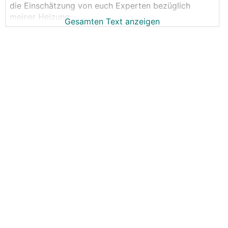
die Einschätzung von euch Experten bezüglich
meiner Heizung.
Gesamten Text anzeigen
Ich war bis jetzt eigentlich zufrieden wie sie läuft.
Nur ist mir jetzt schon aufgefallen, dass die Heizung
heuer nicht so effizient läuft wie voriges Jahr und ich
habe eigentlich nicht wirklich was umgestellt. Im
Herbst habe ich Wasser über das Ausdehnungsgefäß
nachgefüllt, da der Druck schon bei nur mehr ein
bisschen über 1 bar im Heizkreis war. Und
Heizukurve habe ich glaube ich um +1
raufgeschoben.
Eckdaten:
50er Ziegel
170m^2 Wohnfläche
Tiefenbohrung 2x85m
KNV S1155
Meine
FBH
-Kreise (16x2)
ca. 95lfm
(bis auf Speis-
Kreis 10 EG) sind eigentlich alle gleich lang. BKA