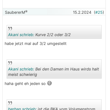
RL = 25°
Volumenstrom ca. 1,35l/min pro Kreis = 5,4l/min
SaubererM
15.2.2024
(
#25
)
gesamt ABGELESEN
Was man auch stark merkt, ist dass die
Raumtemperatur im OG immer um ca. 1° höher ist
Akani schrieb:
Kurve 2/2 oder 3/2
als im EG.
habe jetzt mal auf 3/2 umgestellt
Was sagt ihr zu dem ganzen.? Ist der geringe
Durchfluss im EG das problem.?
.
.
Danke schoneinmal für eure
😗
Einschätzungen/Erfahrungen
Akani schrieb:
Bei den Damen im Haus wirds halt
meist schwierig
😅
haha geht eh jeden so
.
.
berhan schrieb:
ist die
BKA
vom Volumenstrom