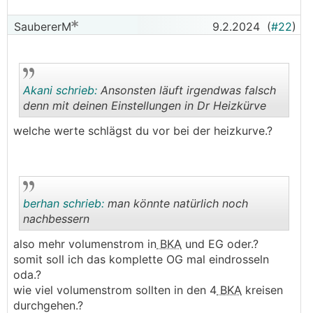
SaubererM
9.2.2024
(
#22
)
HKV:
Akani schrieb:
Ansonsten läuft irgendwas falsch
EG:
denn mit deinen Einstellungen in Dr Heizkürve
welche werte schlägst du vor bei der heizkurve.?
.
.
berhan schrieb:
man könnte natürlich noch
OG:
nachbessern
also mehr volumenstrom in
BKA
und EG oder.?
.
.
somit soll ich das komplette OG mal eindrosseln
BKA:
oda.?
wie viel volumenstrom sollten in den 4
BKA
kreisen
durchgehen.?