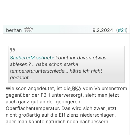
(20x2,25)
ca. 145lfm
ist auch vorhanden und sollte
zu den
FBH
-Kreislängen gut dazu passen.
Zum Vergleich die Monatswerte NUR Heizen:
Monat Wärme [kwh] Strom [kwh] AZ
berhan
9.2.2024
(
#21
)
Nov 22 1380 187 7,3
Nov 23 1464 234 6,2
SaubererM schrieb:
könnt ihr davon etwas
Dez 22 2076 318 6,5
ablesen.? .. habe schon starke
Dez 23 2019 348 5,8
temperaturunterschiede... hätte ich nicht
gedacht...
Jän 22 1685 259 6,5
.
.
Jän 23 2222 410 5,4
Wie scon angedeutet, ist die
BKA
vom Volumenstrom
gegenüber der
FBH
unterversorgt, sieht man jetzt
Anbindeleitungen zu HKV (inkl. Kreislängen):
auch ganz gut an der geringeren
Oberflächentemperatur. Das wird sich zwar jetzt
nicht großartig auf die Effizienz niederschlagen,
aber man könnte natürlich noch nachbessern.
FBH Verlegung: