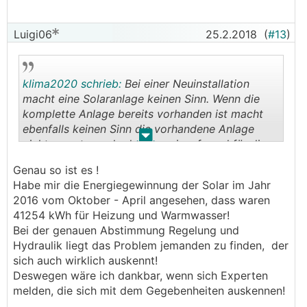
Luigi06
25.2.2018
(
#13
)
klima2020 schrieb:
Bei einer Neuinstallation
macht eine Solaranlage keinen Sinn. Wenn die
komplette Anlage bereits vorhanden ist macht
ebenfalls keinen Sinn die vorhandene Anlage
.
.
nicht zu nutzen, da der Energieaufwand für die
Solaranlage wesentlich niedriger ist als der
Genau so ist es !
Strombezug für die Luftwärmepumpe. Das
Habe mir die Energiegewinnung der Solar im Jahr
Hauptthema in diesen Fall ist die hydraulische
2016 vom Oktober - April angesehen, dass waren
Einbindung der Luftwärmepumpe in den
41254 kWh für Heizung und Warmwasser!
Pufferspeicher.
Bei der genauen Abstimmung Regelung und
Die Steuerungsoptimierung sollte mittels
Hydraulik liegt das Problem jemanden zu finden, der
programmierbarer UVR 1611 gut möglich sein.
sich auch wirklich auskennt!
In diesen Fall würde ich nur eine modulierende
Deswegen wäre ich dankbar, wenn sich Experten
Luftwärmepumpe wegen der exakteren
melden, die sich mit dem Gegebenheiten auskennen!
Leistungsanpassung nehmen. Die genaue