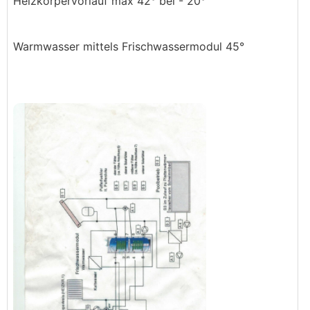
Heizkörpervorlauf max 42° bei - 20°
Warmwasser mittels Frischwassermodul 45°