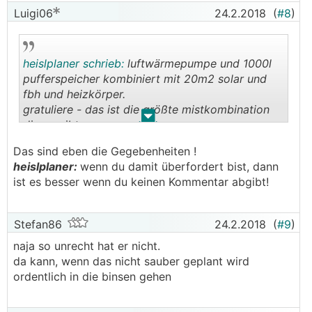
Luigi06
24.2.2018
(
#8
)
heislplaner schrieb:
luftwärmepumpe und 1000l
pufferspeicher kombiniert mit 20m2 solar und
fbh und heizkörper.
gratuliere - das ist die größte mistkombination
.
.
die es gibt.
Das sind eben die Gegebenheiten !
heislplaner:
wenn du damit überfordert bist, dann
ist es besser wenn du keinen Kommentar abgibt!
Stefan86
24.2.2018
(
#9
)
naja so unrecht hat er nicht.
da kann, wenn das nicht sauber geplant wird
ordentlich in die binsen gehen