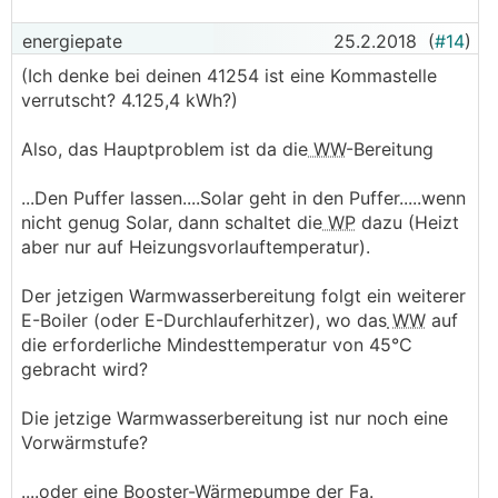
Abstimmung Regelung und Hydraulik ist für eine
optimale Umsetzung unbedingt erforderlich.
energiepate
25.2.2018
(
#14
)
(Ich denke bei deinen 41254 ist eine Kommastelle
verrutscht? 4.125,4 kWh?)
Also, das Hauptproblem ist da die
WW
-Bereitung
...Den Puffer lassen....Solar geht in den Puffer.....wenn
nicht genug Solar, dann schaltet die
WP
dazu (Heizt
aber nur auf Heizungsvorlauftemperatur).
Der jetzigen Warmwasserbereitung folgt ein weiterer
E-Boiler (oder E-Durchlauferhitzer), wo das
WW
auf
die erforderliche Mindesttemperatur von 45°C
gebracht wird?
Die jetzige Warmwasserbereitung ist nur noch eine
Vorwärmstufe?
....oder eine Booster-Wärmepumpe der Fa.