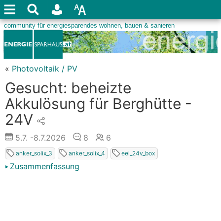
«
Photovoltaik / PV
Gesucht: beheizte
Akkulösung für Berghütte -
24V
5.7.
-8.7.2026
8
6
anker_solix_3
anker_solix_4
eel_24v_box
Zusammenfassung