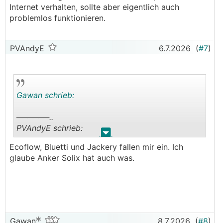
Internet verhalten, sollte aber eigentlich auch
problemlos funktionieren.
PVAndyE
6.7.2026
(
#7
)
Gawan schrieb:
──────..
PVAndyE schrieb:
.
.
Ecoflow, Bluetti und Jackery fallen mir ein. Ich
Mein Nachbar in den Bergen hat eine
glaube Anker Solix hat auch was.
Powerstation.
───────────────
irgendeine besondere marke ?
Gawan
8.7.2026
(
#8
)