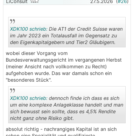
LiConsult
27.5.2026
(
#26
)
XDK100 schrieb:
Die AT1 der Credit Suisse waren
im Jahr 2023 ein Totalausfall im Gegensatz zu
den Eigenkapitalgebern und Tier2 Gläubigern.
.
.
wobei dieser Vorgang vom
Bundesverwaltungsgericht im vergangenen Herbst
(meiner Ansicht nach vollkommen zu Recht)
aufgehoben wurde. Das war damals schon ein
"besonderes Stück".
XDK100 schrieb:
dennoch finde ich dass es sich
um eine komplexe Anlageklasse handelt und man
sich bewusst sein sollte, dass es 4,5% Rendite
nicht ganz ohne Risiko gibt.
.
.
absolut richtig - nachrangiges Kapital ist an sich
schon eine Spezialität und qualifizierte