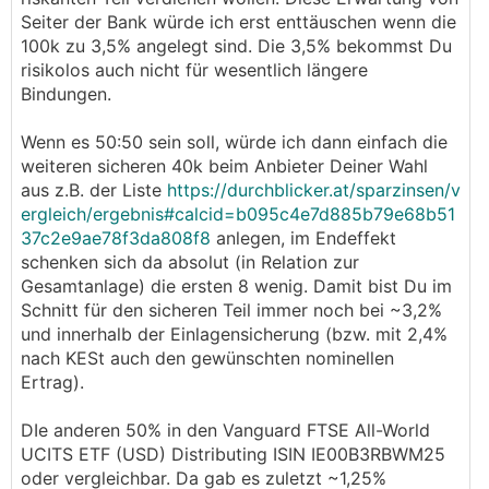
Seiter der Bank würde ich erst enttäuschen wenn die
100k zu 3,5% angelegt sind. Die 3,5% bekommst Du
risikolos auch nicht für wesentlich längere
Bindungen.
Wenn es 50:50 sein soll, würde ich dann einfach die
weiteren sicheren 40k beim Anbieter Deiner Wahl
aus z.B. der Liste
https://durchblicker.at/sparzinsen/v
ergleich/ergebnis#calcid=b095c4e7d885b79e68b51
37c2e9ae78f3da808f8
anlegen, im Endeffekt
schenken sich da absolut (in Relation zur
Gesamtanlage) die ersten 8 wenig. Damit bist Du im
Schnitt für den sicheren Teil immer noch bei ~3,2%
und innerhalb der Einlagensicherung (bzw. mit 2,4%
nach KESt auch den gewünschten nominellen
Ertrag).
DIe anderen 50% in den Vanguard FTSE All-World
UCITS ETF (USD) Distributing ISIN IE00B3RBWM25
oder vergleichbar. Da gab es zuletzt ~1,25%