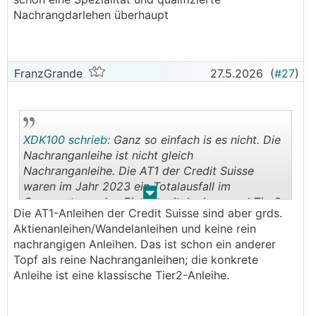
Nachrangdarlehen überhaupt
FranzGrande
27.5.2026
(
#27
)
XDK100 schrieb:
Ganz so einfach is es nicht. Die
Nachranganleihe ist nicht gleich
Nachranganleihe. Die AT1 der Credit Suisse
waren im Jahr 2023 ein Totalausfall im
.
.
Gegensatz zu den Eigenkapitalgebern und Tier2
Die AT1-Anleihen der Credit Suisse sind aber grds.
Gläubigern.
Aktienanleihen/Wandelanleihen und keine rein
nachrangigen Anleihen. Das ist schon ein anderer
Topf als reine Nachranganleihen; die konkrete
Anleihe ist eine klassische Tier2-Anleihe.