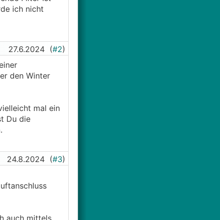
e ich nicht
27.6.2024
(
#2
)
einer
er den Winter
elleicht mal ein
st Du die
.
24.8.2024
(
#3
)
luftanschluss
h auch mittels