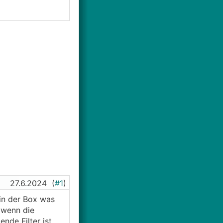
27.6.2024
(
#1
)
 in der Box was
 wenn die
nde Filter ist