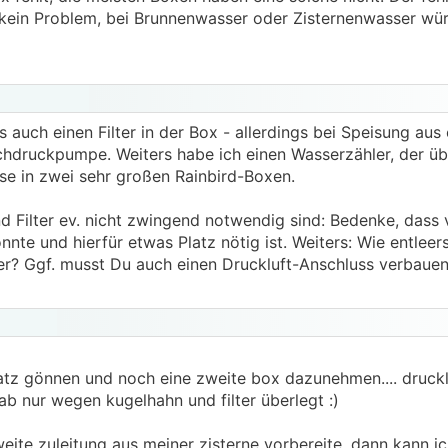
ein Problem, bei Brunnenwasser oder Zisternenwasser würd
 auch einen Filter in der Box - allerdings bei Speisung aus 
chdruckpumpe. Weiters habe ich einen Wasserzähler, der üb
ise in zwei sehr großen Rainbird-Boxen.
 Filter ev. nicht zwingend notwendig sind: Bedenke, dass vi
nnte und hierfür etwas Platz nötig ist. Weiters: Wie entleer
? Ggf. musst Du auch einen Druckluft-Anschluss verbauen
latz gönnen und noch eine zweite box dazunehmen.... druck
b nur wegen kugelhahn und filter überlegt :)
weite zuleitung aus meiner zisterne vorbereite. dann kann ic