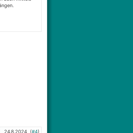
ängen.
24.8.2024
(
#4
)