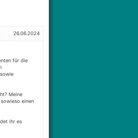
26.06.2024
nten für die
h
 sowie
cht? Meine
 sowieso einen
det ihr es