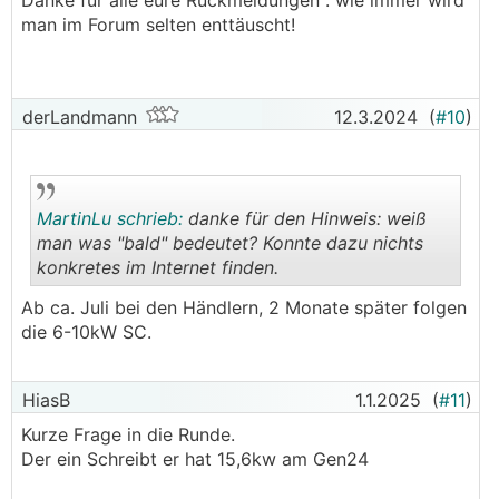
Danke für alle eure Rückmeldungen . wie immer wird
man im Forum selten enttäuscht!
derLandmann
12.3.2024
(
#10
)
MartinLu schrieb:
danke für den Hinweis: weiß
man was "bald" bedeutet? Konnte dazu nichts
konkretes im Internet finden.
.
.
Ab ca. Juli bei den Händlern, 2 Monate später folgen
die 6-10kW SC.
HiasB
1.1.2025
(
#11
)
Kurze Frage in die Runde.
Der ein Schreibt er hat 15,6kw am Gen24