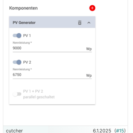
cutcher
6.1.2025
(
#15
)