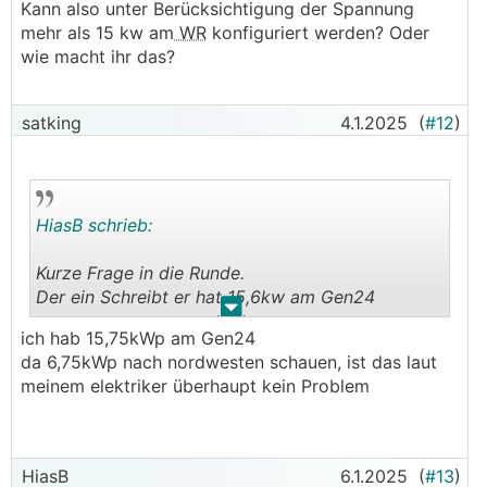
Kann also unter Berücksichtigung der Spannung
mehr als 15 kw am
WR
konfiguriert werden? Oder
wie macht ihr das?
satking
4.1.2025
(
#12
)
HiasB schrieb:
Kurze Frage in die Runde.
Der ein Schreibt er hat 15,6kw am Gen24
.
.
ich hab 15,75kWp am Gen24
Kann also unter Berücksichtigung der Spannung
da 6,75kWp nach nordwesten schauen, ist das laut
mehr als 15 kw am
WR
konfiguriert werden?
meinem elektriker überhaupt kein Problem
Oder wie macht ihr das?
HiasB
6.1.2025
(
#13
)