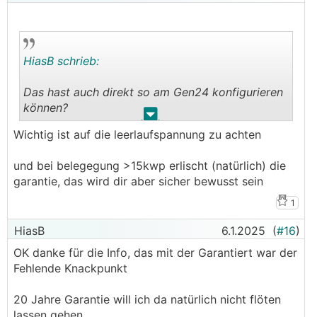
HiasB schrieb:
Das hast auch direkt so am Gen24 konfigurieren
können?
.
.
Wichtig ist auf die leerlaufspannung zu achten
Das stimmt mich ja schon mal positiv dass ich
mehr als 15kwp überbelegen kann
und bei belegegung >15kwp erlischt (natürlich) die
garantie, das wird dir aber sicher bewusst sein
1
HiasB
6.1.2025
(
#16
)
OK danke für die Info, das mit der Garantiert war der
Fehlende Knackpunkt
20 Jahre Garantie will ich da natürlich nicht flöten
lassen gehen.