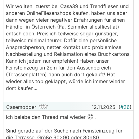
schenkt keiner was her. Frechheit siegt.
Wir wollten zuerst bei Casa39 und Trendfliesen und
anderen OnlineFliesenshops kaufen, haben uns aber
dann wegen vieler negativer Erfahrungen für einen
Händler in Österreich (Fa. Semmler allesfliest.at)
entschieden. Preislich teilweise sogar günstiger,
teilweise minimal teurer. Dafür eine persönliche
Ansprechperson, netter Kontakt und problemlose
Nachbestellung und Reklamation eines Bruchkartons.
Kann ich jedem nur empfehlen! Haben unser
Feinsteinzeug un 2cm für den Aussenbereich
(Terassenplatten) dann auch dort gekauft! Hat
wieder alles top geklappt, würde ich immer wieder
dort kaufen...
Casemodder
12.11.2025
(
#26
)
🙃
Ich belebe den Thread mal wieder
.
Sind gerade auf der Suche nach Feinsteinzeug für
die Terrasse, Größe 90x90 oder 80x80.