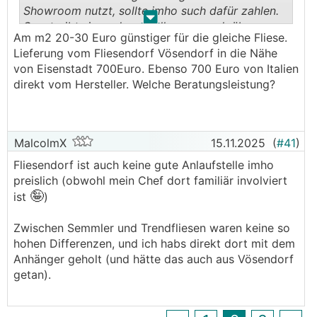
Showroom nutzt, sollte imho such dafür zahlen.
.
.
Sonst gibts irgendwann alles nur noch übers
Am m2 20-30 Euro günstiger für die gleiche Fliese.
Internet, und das ist gerade bei
Lieferung vom Fliesendorf Vösendorf in die Nähe
Fliesen/Parkett/Türen/Küchen etc sehr schwierig.
von Eisenstadt 700Euro. Ebenso 700 Euro von Italien
direkt vom Hersteller. Welche Beratungsleistung?
Die Händler haben eh alle gute Rabatte, so viel
mehr als in Internet ist es am Ende nicht.
Natürlich schnell mal 20% mehr, aber was kostet
MalcolmX
15.11.2025
(
#41
)
dafür bei Trendfliesen zB der Versand...
Fliesendorf ist auch keine gute Anlaufstelle imho
preislich (obwohl mein Chef dort familiär involviert
🤪
ist
)
Zwischen Semmler und Trendfliesen waren keine so
hohen Differenzen, und ich habs direkt dort mit dem
Anhänger geholt (und hätte das auch aus Vösendorf
getan).