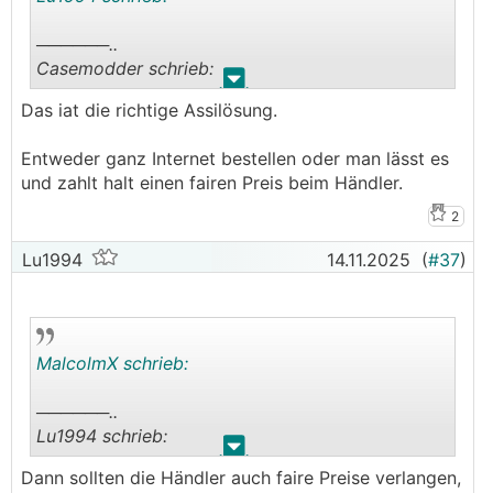
──────..
Casemodder schrieb:
.
.
Das iat die richtige Assilösung.
Bieten zB trendfliesen, dimora und domita nicht
(mehr) an.
Entweder ganz Internet bestellen oder man lässt es
───────────────
und zahlt halt einen fairen Preis beim Händler.
Also bleibt nur zu einem Händler fahren und dann
2
bestellen, oder gibt's bessere Lösungen?
Lu1994
14.11.2025
(
#37
)
MalcolmX schrieb:
──────..
Lu1994 schrieb:
.
.
Dann sollten die Händler auch faire Preise verlangen,
──────..