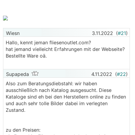
Hat hier jemand Erfahrungen speziell zu den beiden
Internet Fliesen Anbietern?
Danke & lG
Snima
Wiesn
3.11.2022
(
#21
)
Hallo, kennt jeman fliesenoutlet.com?
hat jemand vielleicht Erfahrungen mit der Webseite?
Bestellte Ware oä.
Supapeda
4.11.2022
(
#22
)
Also zum Beratungsdiebstahl: wir haben
ausschließlich nach Katalog ausgesucht. Diese
Kataloge sind eh bei den Herstellern online zu finden
und auch sehr tolle Bilder dabei im verlegten
Zustand.
zu den Preisen: