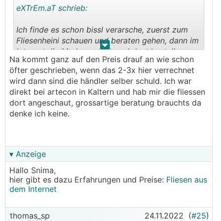
eXTrEm.aT schrieb:
Ich finde es schon bissl verarsche, zuerst zum
Fliesenheini schauen und beraten gehen, dann im
.
.
Internet die Marke suchen und dort bestellen..
Na kommt ganz auf den Preis drauf an wie schon
Irgendwann gibts hald keine mehr zum schauen
öfter geschrieben, wenn das 2-3x hier verrechnet
gehen ;).
wird dann sind die händler selber schuld. Ich war
Hab's beim Händler gekauft, durch verhandeln
direkt bei artecon in Kaltern und hab mir die fliessen
bzw. auch zutun vom Fliesenleger (die kennen
dort angeschaut, grossartige beratung brauchts da
sich eh alle, wenn schon länger im Geschäft)
denke ich keine.
hat's je nach Fliese zwischen 35 und 45%
gegeben. Da bin ich fast bei Internetpreisen, klar
bissl was muss der Händler verdienen, aber wenn
er meine Frau zweimal einen ganzen Vormittag
▾ Anzeige
😂
aushält hat er sich's eh verdient
Hallo Snima,
hier gibt es dazu Erfahrungen und Preise:
Fliesen aus
Wenn die nicht mit sich reden lassen, und es
dem Internet
preislich wirklich ums doppelte geht würd ich
aber auch im Netz bestellen... Man muss die aber
direkt auf den Preis ansprechen, von sich aus
thomas_sp
24.11.2022
(
#25
)