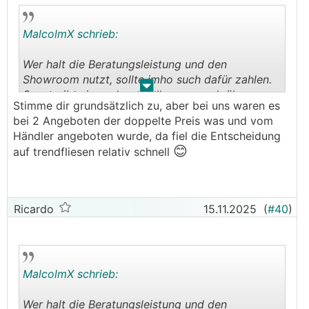
MalcolmX schrieb:
Wer halt die Beratungsleistung und den
Showroom nutzt, sollte imho such dafür zahlen.
.
.
Sonst gibts irgendwann alles nur noch übers
Stimme dir grundsätzlich zu, aber bei uns waren es
Internet, und das ist gerade bei
bei 2 Angeboten der doppelte Preis was und vom
Fliesen/Parkett/Türen/Küchen etc sehr schwierig.
Händler angeboten wurde, da fiel die Entscheidung
😊
auf trendfliesen relativ schnell
Die Händler haben eh alle gute Rabatte, so viel
mehr als in Internet ist es am Ende nicht.
Natürlich schnell mal 20% mehr, aber was kostet
Ricardo
15.11.2025
(
#40
)
dafür bei Trendfliesen zB der Versand...
MalcolmX schrieb:
Wer halt die Beratungsleistung und den