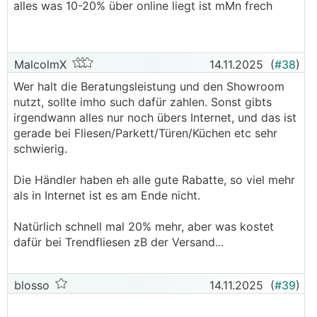
alles was 10-20% über online liegt ist mMn frech
Casemodder schrieb:
Bieten zB trendfliesen, dimora und domita nicht
(mehr) an.
MalcolmX
14.11.2025
(
#38
)
───────────────
Wer halt die Beratungsleistung und den Showroom
nutzt, sollte imho such dafür zahlen. Sonst gibts
Also bleibt nur zu einem Händler fahren und dann
irgendwann alles nur noch übers Internet, und das ist
bestellen, oder gibt's bessere Lösungen?
gerade bei Fliesen/Parkett/Türen/Küchen etc sehr
───────────────
schwierig.
Das iat die richtige Assilösung.
Die Händler haben eh alle gute Rabatte, so viel mehr
als in Internet ist es am Ende nicht.
Entweder ganz Internet bestellen oder man lässt
es und zahlt halt einen fairen Preis beim Händler.
Natürlich schnell mal 20% mehr, aber was kostet
dafür bei Trendfliesen zB der Versand...
blosso
14.11.2025
(
#39
)