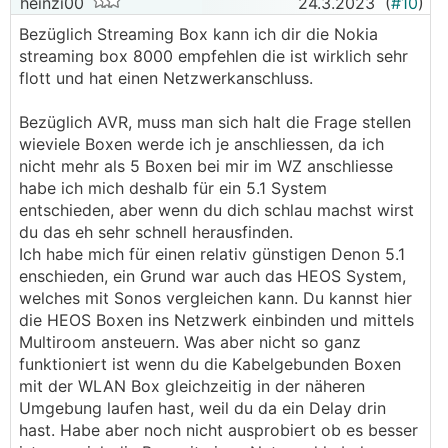
heinzi00
24.3.2023
(
#10
)
sein.. bei uns ein 65er OLED Ambilight von
Bezüglich Streaming Box kann ich dir die Nokia
Philips an einem Onkyo 7.1 mit Heco Prime, KEF
streaming box 8000 empfehlen die ist wirklich sehr
und JBL. Standards sollte halt die gleichen sein
flott und hat einen Netzwerkanschluss.
damit man das System nicht durch das
schwächste Glied bremst..
Bezüglich AVR, muss man sich halt die Frage stellen
wieviele Boxen werde ich je anschliessen, da ich
nicht mehr als 5 Boxen bei mir im WZ anschliesse
habe ich mich deshalb für ein 5.1 System
entschieden, aber wenn du dich schlau machst wirst
du das eh sehr schnell herausfinden.
Ich habe mich für einen relativ günstigen Denon 5.1
enschieden, ein Grund war auch das HEOS System,
welches mit Sonos vergleichen kann. Du kannst hier
die HEOS Boxen ins Netzwerk einbinden und mittels
Multiroom ansteuern. Was aber nicht so ganz
funktioniert ist wenn du die Kabelgebunden Boxen
mit der WLAN Box gleichzeitig in der näheren
Umgebung laufen hast, weil du da ein Delay drin
hast. Habe aber noch nicht ausprobiert ob es besser