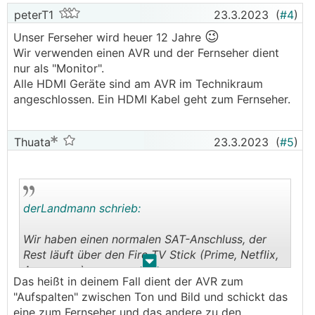
peterT1
23.3.2023
(
#4
)
😉
Unser Ferseher wird heuer 12 Jahre
Wir verwenden einen AVR und der Fernseher dient
nur als "Monitor".
Alle HDMI Geräte sind am AVR im Technikraum
angeschlossen. Ein HDMI Kabel geht zum Fernseher.
Thuata
23.3.2023
(
#5
)
derLandmann schrieb:
Wir haben einen normalen SAT-Anschluss, der
Rest läuft über den Fire TV Stick (Prime, Netflix,
.
.
Apps usw..)
Das heißt in deinem Fall dient der AVR zum
"Aufspalten" zwischen Ton und Bild und schickt das
Fernseher dient nur als Monitor obwohl er selbst
eine zum Fernseher und das andere zu den