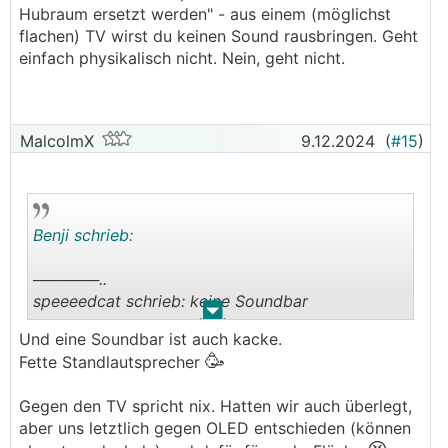
Hubraum ersetzt werden" - aus einem (möglichst
.
.
flachen) TV wirst du keinen Sound rausbringen. Geht
einfach physikalisch nicht. Nein, geht nicht.
MalcolmX
9.12.2024
(
#15
)
Benji schrieb:
──────..
speeeedcat schrieb: keine Soundbar
.
.
───────────────
Und eine Soundbar ist auch kacke.
🥳
Fette Standlautsprecher
frei nach dem alten Spruch "Hubraum kann nur
durch Hubraum ersetzt werden" - aus einem
Gegen den TV spricht nix. Hatten wir auch überlegt,
(möglichst flachen) TV wirst du keinen Sound
aber uns letztlich gegen OLED entschieden (können
rausbringen. Geht einfach physikalisch nicht.