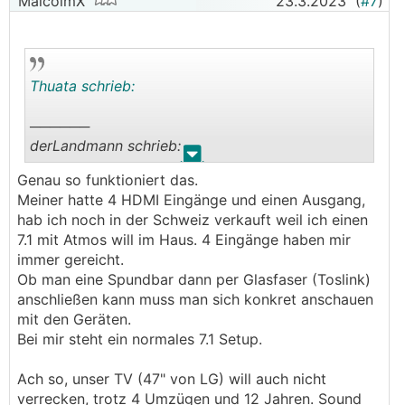
MalcolmX
23.3.2023
(
#7
)
Thuata schrieb:
──────
derLandmann schrieb:
.
.
Genau so funktioniert das.
Wir haben einen normalen SAT-Anschluss, der
Meiner hatte 4 HDMI Eingänge und einen Ausgang,
Rest läuft über den Fire TV Stick (Prime, Netflix,
hab ich noch in der Schweiz verkauft weil ich einen
Apps usw..)
7.1 mit Atmos will im Haus. 4 Eingänge haben mir
immer gereicht.
Fernseher dient nur als Monitor obwohl er selbst
Ob man eine Spundbar dann per Glasfaser (Toslink)
die ganzen Apps hätte.
anschließen kann muss man sich konkret anschauen
mit den Geräten.
Der TV hängt an einem 7.1 Onkyo AVR, und der
Bei mir steht ein normales 7.1 Setup.
wird gefüttert von VU SAT-Receiver, Fire TV
Stick, XBox usw usf...
Ach so, unser TV (47" von LG) will auch nicht
verrecken, trotz 4 Umzügen und 12 Jahren. Sound
Wär bei dir auch denkbar: Einen AVR holen und