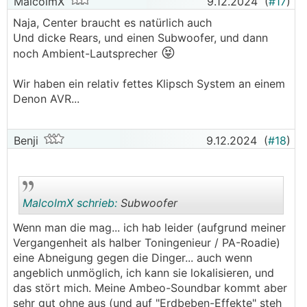
MalcolmX
9.12.2024
(
#17
)
Naja, Center braucht es natürlich auch
Und dicke Rears, und einen Subwoofer, und dann
😝
noch Ambient-Lautsprecher
Wir haben ein relativ fettes Klipsch System an einem
Denon AVR...
Benji
9.12.2024
(
#18
)
MalcolmX schrieb:
Subwoofer
Wenn man die mag... ich hab leider (aufgrund meiner
Vergangenheit als halber Toningenieur / PA-Roadie)
.
.
eine Abneigung gegen die Dinger... auch wenn
angeblich unmöglich, ich kann sie lokalisieren, und
das stört mich. Meine Ambeo-Soundbar kommt aber
sehr gut ohne aus (und auf "Erdbeben-Effekte" steh