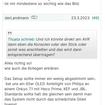
ist mir mindestens so wichtig wie das Bild.
daran deine Soundbar anschließen als
Tonausgang, an die HDMI Eingänge hängst du
was du willst..
derLandmann
23.3.2023
(
#8
)
───────────────
Das heißt in deinem Fall dient der AVR zum
"Aufspalten" zwischen Ton und Bild und schickt
Thuata schrieb:
Und ich könnte direkt am AVR
das eine zum Fernseher und das andere zu den
dann eben die Konsolen oder den Stick oder
Boxen/Soundbar?
sonst was anschließen und das wird dann
Weil eben die Tatsache, dass das momentan
entsprechend übertragen?
unser Fernseher verwaltet (Stick am Fernseher,
.
.
Fernseher schickt Sound zur Soundbar) macht
Alles richtig so!
Probleme.
wie auch die Kollegen erklären.
Und ich könnte direkt am AVR dann eben die
Konsolen oder den Stick oder sonst was
Das Setup sollte immer ein wenig abgestimmt sein..
anschließen und das wird dann entsprechend
bei uns ein 65er OLED Ambilight von Philips an
übertragen?
einem Onkyo 7.1 mit Heco Prime, KEF und JBL.
Standards sollte halt die gleichen sein damit man
das System nicht durch das schwächste Glied
bremst..