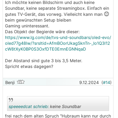
Ich möchte keinen Bildschirm und auch keine
Soundbar, keine separate Streamingbox. Einfach ein
😊
gutes TV-Gerät, das vorweg. Vielleicht kann man
beim gewünschten Setup bleiben
Gaming uninteressant.
Das Objekt der Begierde wäre dieser:
https://www.lg.com/de/tvs-und-soundbars/oled-evo/
oled77g48lw/?srsltid=AfmBOorUkagSknTn-_Io1Q3l12
cW8tXyK0BP0S3OxfDTE0EmnEGNNqaD
Der Abstand sind gute 3 bis 3,5 Meter.
Spricht etwas dagegen?
Benji
9.12.2024
(
#14
)
speeeedcat schrieb:
keine Soundbar
frei nach dem alten Spruch "Hubraum kann nur durch