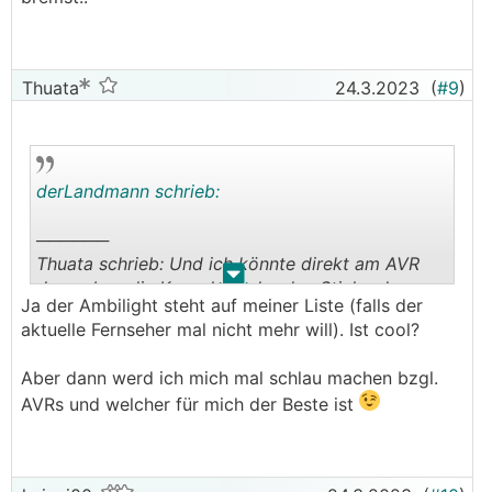
Thuata
24.3.2023
(
#9
)
derLandmann schrieb:
──────
Thuata schrieb: Und ich könnte direkt am AVR
.
.
dann eben die Konsolen oder den Stick oder
Ja der Ambilight steht auf meiner Liste (falls der
sonst was anschließen und das wird dann
aktuelle Fernseher mal nicht mehr will). Ist cool?
entsprechend übertragen?
───────────────
Aber dann werd ich mich mal schlau machen bzgl.
AVRs und welcher für mich der Beste ist
Alles richtig so!
wie auch die Kollegen erklären.
Das Setup sollte immer ein wenig abgestimmt