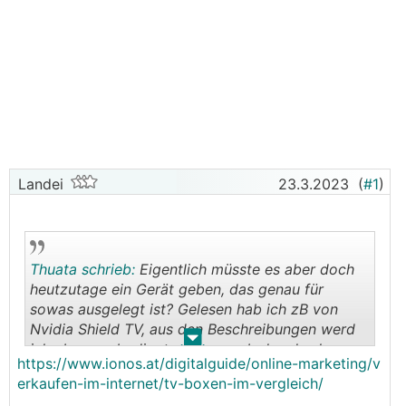
Landei
23.3.2023
(
#1
)
Thuata schrieb:
Eigentlich müsste es aber doch
heutzutage ein Gerät geben, das genau für
sowas ausgelegt ist? Gelesen hab ich zB von
Nvidia Shield TV, aus den Beschreibungen werd
.
.
ich aber nur bedingt schlauer, ob das das kann
https://www.ionos.at/digitalguide/online-marketing/v
was ich will.
erkaufen-im-internet/tv-boxen-im-vergleich/