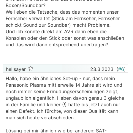
die ganzen Apps hätte.
Boxen/Soundbar?
Weil eben die Tatsache, dass das momentan unser
Der TV hängt an einem 7.1 Onkyo AVR, und der
Fernseher verwaltet (Stick am Fernseher, Fernseher
wird gefüttert von VU SAT-Receiver, Fire TV
schickt Sound zur Soundbar) macht Probleme.
Stick, XBox usw usf...
Und ich könnte direkt am AVR dann eben die
Konsolen oder den Stick oder sonst was anschließen
Wär bei dir auch denkbar: Einen AVR holen und
und das wird dann entsprechend übertragen?
daran deine Soundbar anschließen als
Tonausgang, an die HDMI Eingänge hängst du
was du willst..
hellsayer
23.3.2023
(
#6
)
Hallo, habe ein ähnliches Set-up - nur, dass mein
Panasonic Plasma mittlerweile 14 Jahre alt wird und
noch immer keine Ermüdungserscheinungen zeigt,
unglaublich eigentlich. Haben davon genau 3 gleiche
in der Familie und keiner (!) hatte bis jetzt auch nur
einen Defekt. Ich fürchte, von dieser Qualität kann
man sich heute verabschieden...
Lösung bei mir ähnlich wie bei anderen: SAT-