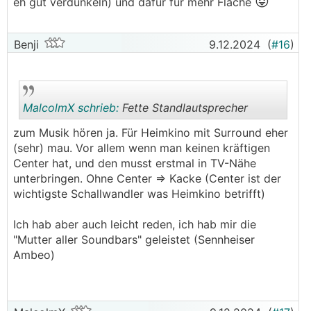
😝
eh gut verdunkeln) und dafür für mehr Fläche
Nein, geht nicht.
Benji
9.12.2024
(
#16
)
MalcolmX schrieb:
Fette Standlautsprecher
zum Musik hören ja. Für Heimkino mit Surround eher
(sehr) mau. Vor allem wenn man keinen kräftigen
.
.
Center hat, und den musst erstmal in TV-Nähe
unterbringen. Ohne Center => Kacke (Center ist der
wichtigste Schallwandler was Heimkino betrifft)
Ich hab aber auch leicht reden, ich hab mir die
"Mutter aller Soundbars" geleistet (Sennheiser
Ambeo)