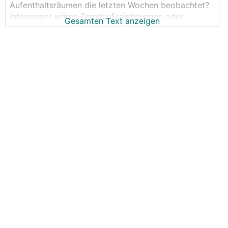
Aufenthaltsräumen die letzten Wochen beobachtet?
Interessant wären Trendaufzeichnungen oder
Gesamten Text anzeigen
Minimal/Maximalwerte, Mittelwerte, Medianwerte
der relativen Feuchte inkl. Lufttemperatur, oder
Absolutfeuchtewerte, sowie Standort.
Die Daten würde ich dann auch anonymisiert für
meine Vorträge verwenden wollen.
Ich bekomme derzeit auch einige Rückmeldungen
von Kunden, die über außergewöhnlich hohe
Luftfeuchte berichten. Bei einem Kunden ist sogar
tropfende Kondensation auf der Zuluftleitung
aufgetreten. Vermutlich dadurch, dass der
Sommerbypass des Lüftungsgerätes nachts geöffnet
hat und der Taupunkt unterschritten wurde.