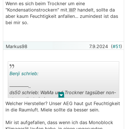
Wenn es sich beim Trockner um eine
.
.
"Kondensationstrockern" mit
WP
handelt, sollte da
aber kaum Feuchtigkeit anfallen... zumindest ist das
bei mir so.
Markus98
7.9.2024
(
#51
)
Benji schrieb:
──────..
ds50 schrieb: WaMa und Trockner tagsüber non-
.
.
stop rotiert sind.
Welcher Hersteller? Unser AEG haut gut Feuchtigkeit
───────────────
in die Raumluft. Miele sollte da besser sein.
Wenn es sich beim Trockner um eine
Mir ist aufgefallen, dass wenn ich das Monoblock
"Kondensationstrockern" mit
WP
handelt, sollte
Klimagerät laufen habe, in einen ungesunden