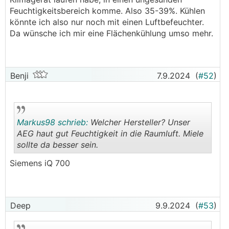
da aber kaum Feuchtigkeit anfallen... zumindest
Feuchtigkeitsbereich komme. Also 35-39%. Kühlen
ist das bei mir so.
könnte ich also nur noch mit einen Luftbefeuchter.
Da wünsche ich mir eine Flächenkühlung umso mehr.
Benji
7.9.2024
(
#52
)
Markus98 schrieb:
Welcher Hersteller? Unser
AEG haut gut Feuchtigkeit in die Raumluft. Miele
sollte da besser sein.
.
.
Siemens iQ 700
Deep
9.9.2024
(
#53
)