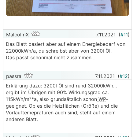
MalcolmX
7.11.2021
(
#11
)
Das Blatt basiert aber auf einem Energiebedarf von
22000kWh/a, du schreibst aber von 3200l Öl.
Das passt schonmal nicht zusammen...
passra
7.11.2021
(
#12
)
Erklärung dazu: 3200l Öl sind rund 32000kWh...
ergibt im Übrigen mit 90% Wirkungsgrad ca.
115kWh/m²*a, also grundsätzlich schon
WP
-
geeignet. Ob es die Heizflächen (Größe) und die
Vorlauftemepraturen auch sind, steht auf einem
anderen Blatt.