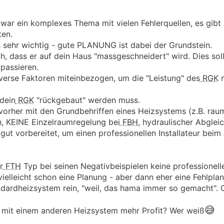
war ein komplexes Thema mit vielen Fehlerquellen, es gibt
ten.
s sehr wichtig - gute PLANUNG ist dabei der Grundstein.
h, dass er auf dein Haus "massgeschneidert" wird. Dies soll
passieren.
rse Faktoren miteinbezogen, um die "Leistung" des
RGK
m
dein
RGK
"rückgebaut" werden muss.
vorher mit den Grundbehriffen eines Heizsystems (z.B. ra
, KEINE Einzelraumregelung bei
FBH
, hydraulischer Abgleic
gut vorbereitet, um einen professionellen Installateur bei
r
FTH
Typ bei seinen Negativbeispielen keine professionell
ielleicht schon eine Planung - aber dann eher eine Fehlpla
tandardheizsystem rein, "weil, das hama immer so gemacht".
😅
 mit einem anderen Heizsystem mehr Profit? Wer weiß