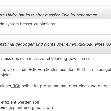
.
.
re Hälfte hat jetzt aber massive Zweifel bekommen.
in system besser zu plazieren.
.
.
tzt mal gegoogelt und nichts über einen Rückbau eines
RG
, muss das eine massive fehlplanung gewesen sein.
.
.
rte, vereisende
RGK
von MaJen aus dem HTD ist nie ausgefa
ojekt.
elcher
RGK
selbst im programm hat, oder einen, wo du da
effizient werden soll):
evor
geplant und gebaut wird.