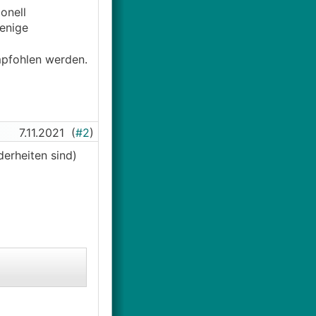
onell
wenige
mpfohlen werden.
7.11.2021
(
#2
)
derheiten sind)