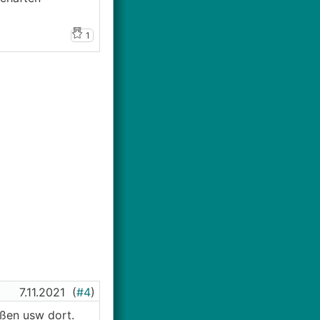
1
7.11.2021
(
#4
)
ßen usw dort.