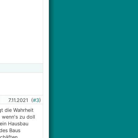
7.11.2021
(
#3
)
t die Wahrheit
 wenn's zu doll
 ein Hausbau
 des Baus
schäften