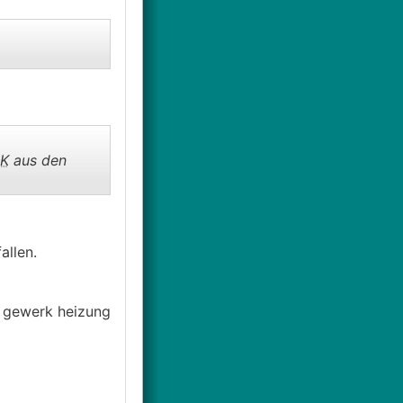
K
aus den
llen.
s gewerk heizung