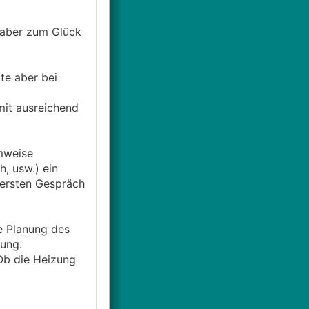
 aber zum Glück
te aber bei
it ausreichend
umweise
h, usw.) ein
m ersten Gespräch
e Planung des
nung.
 Ob die Heizung