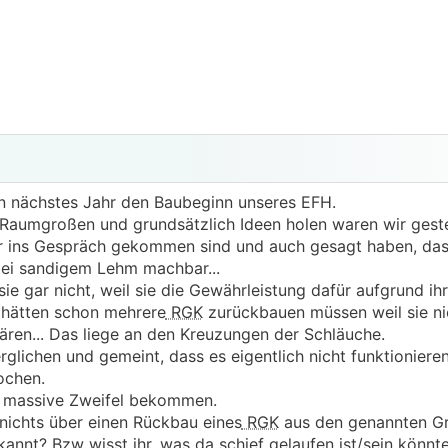
en nächstes Jahr den Baubeginn unseres EFH.
Raumgroßen und grundsätzlich Ideen holen waren wir geste
r ins Gespräch gekommen sind und auch gesagt haben, da
ei sandigem Lehm machbar...
sie gar nicht, weil sie die Gewährleistung dafür aufgrund ih
 hätten schon mehrere
RGK
zurückbauen müssen weil sie nic
ären... Das liege an den Kreuzungen der Schläuche.
rglichen und gemeint, dass es eigentlich nicht funktioniere
ochen.
er massive Zweifel bekommen.
nichts über einen Rückbau eines
RGK
aus den genannten G
annt? Bzw wisst ihr, was da schief gelaufen ist/sein könnt