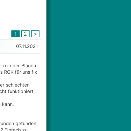
1
2
>
07.11.2021
rn in der Blauen
ss
RGK
für uns fix
rer schlechten
ht funktioniert
n kann.
ründen gefunden.
e? Einfach zu