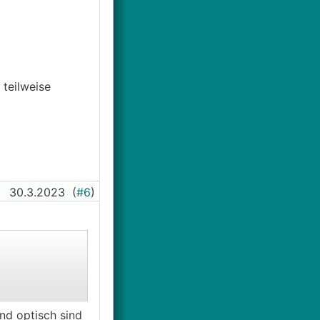
teilweise
30.3.2023
(
#6
)
nd optisch sind