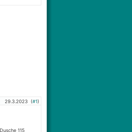
29.3.2023
(
#1
)
(Dusche 115