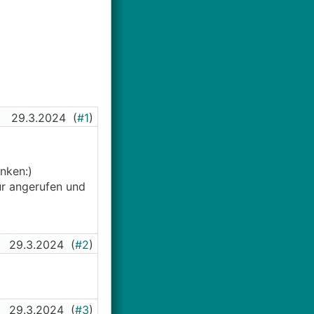
29.3.2024
(
#1
)
nken:)
ur angerufen und
29.3.2024
(
#2
)
29.3.2024
(
#3
)