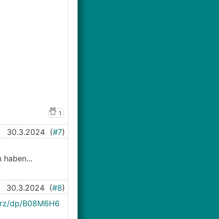
1
30.3.2024
(
#7
)
 haben...
30.3.2024
(
#8
)
warz/dp/B08M6H6