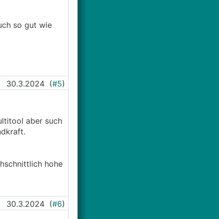
uch so gut wie
30.3.2024
(
#5
)
ltitool aber such
dkraft.
hschnittlich hohe
30.3.2024
(
#6
)