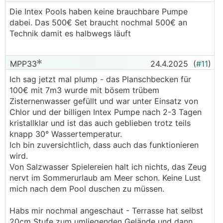
Die Intex Pools haben keine brauchbare Pumpe
dabei. Das 500€ Set braucht nochmal 500€ an
Technik damit es halbwegs läuft
MPP33
24.4.2025
(
#11
)
Ich sag jetzt mal plump - das Planschbecken für
100€ mit 7m3 wurde mit bösem trübem
Zisternenwasser gefüllt und war unter Einsatz von
Chlor und der billigen Intex Pumpe nach 2-3 Tagen
kristallklar und ist das auch geblieben trotz teils
knapp 30° Wassertemperatur.
Ich bin zuversichtlich, dass auch das funktionieren
wird.
Von Salzwasser Spielereien halt ich nichts, das Zeug
nervt im Sommerurlaub am Meer schon. Keine Lust
mich nach dem Pool duschen zu müssen.
Habs mir nochmal angeschaut - Terrasse hat selbst
20cm Stufe zum umliegenden Gelände und dann