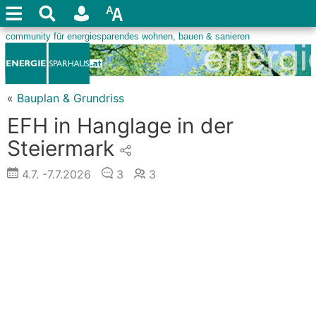
«
Bauplan & Grundriss
EFH in Hanglage in der
Steiermark
4.7.
-7.7.2026
3
3