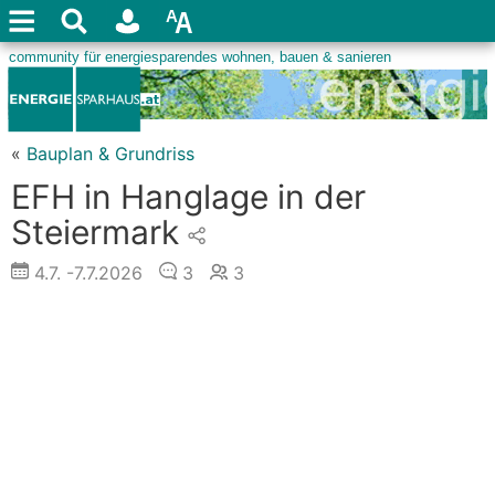
«
Bauplan & Grundriss
EFH in Hanglage in der
Steiermark
4.7.
-7.7.2026
3
3