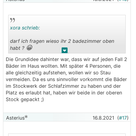
xora schrieb:
darf ich fragen wieso ihr 2 badezimmer oben
😀
habt ?
.
.
Die Grundidee dahinter war, dass wir auf jeden Fall 2
😊
das haus sieht sooooo schön aus
Bäder im Haus wollten. Mit später 4 Personen, die
alle gleichzeitig aufstehen, wollen wir so Stau
vermeiden. Da es uns sinnvoller vorkommt die Bäder
im Stockwerk der Schlafzimmer zu haben und der
Platz es erlaubt hat, haben wir beide in der oberen
Stock gepackt ;)
Asterius
16.8.2021
(
#17
)