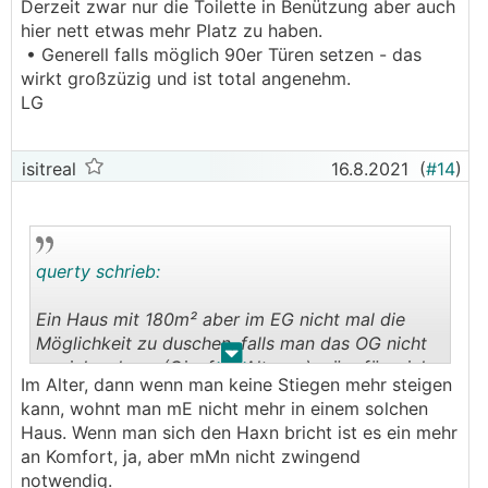
Derzeit zwar nur die Toilette in Benützung aber auch
hier nett etwas mehr Platz zu haben.
• Generell falls möglich 90er Türen setzen - das
wirkt großzüzig und ist total angenehm.
LG
isitreal
16.8.2021
(
#14
)
querty schrieb:
Ein Haus mit 180m² aber im EG nicht mal die
Möglichkeit zu duschen, falls man das OG nicht
.
.
erreichen kann (Gipsfuß, Alter, ...) wäre für mich
Im Alter, dann wenn man keine Stiegen mehr steigen
keine Option.
kann, wohnt man mE nicht mehr in einem solchen
Die Küche sollte man unbedingt professionell
Haus. Wenn man sich den Haxn bricht ist es ein mehr
planen, derzeit einfach nur schade dass es vom
an Komfort, ja, aber mMn nicht zwingend
Platz her möglich wäre, Spüle Arbeitsfläche und
notwendig.
Kochfeld auf eine Seite zu platzieren, das aber