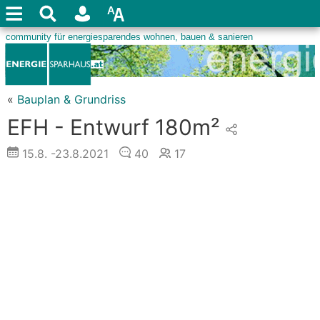
«
Bauplan & Grundriss
EFH - Entwurf 180m²
15.8.
-23.8.2021
40
17