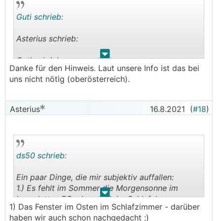
Guti schrieb:
Asterius schrieb:
.
.
Guti schrieb:
Danke für den Hinweis. Laut unsere Info ist das bei
uns nicht nötig (oberösterreich).
Noch etwas, ist die östliche Linie bereits die
Grenze, bzw baut ihr schon im Bauwich? (Wegen
Fenster)
Asterius
16.8.2021
(
#18
)
2m Abstand wären angedacht, genau wegen der
Fenster. Grundstück für das Vorhaben ist
27x28m.
Vl etwas unklar von mir, nicht aber wegen
ds50 schrieb:
Lichteinfall der Nachbarfenster. Ich meine mich
zu erinnern dass mein Baumeister sagte ich
Ein paar Dinge, die mir subjektiv auffallen:
benötige Brandschutzfenster falls ich Fenster im
1.) Es fehlt im Sommer die Morgensonne im
Bauwich benötige. (Niederösterreich). Kein
.
.
kompletten EG, aber auch im Schlafzimmer.
Problem, nur etwas teurer, nur so als Gedanke
1) Das Fenster im Osten im Schlafzimmer - darüber
Warum gibt es kein Fenster Richtung Osten im
bei der Fensterdimensionierung.
haben wir auch schon nachgedacht ;)
Schlafzimmer? Dafür sind dort 2 südseitige