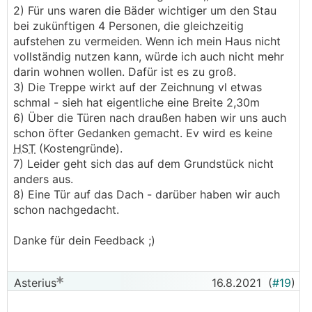
2) Für uns waren die Bäder wichtiger um den Stau
Fenster, welche im Sommer zu verfluchen sind
bei zukünftigen 4 Personen, die gleichzeitig
(Wärmeeintrag, obwohl man es gerade im
aufstehen zu vermeiden. Wenn ich mein Haus nicht
Schlafzimmer gerne kühl hat)
vollständig nutzen kann, würde ich auch nicht mehr
2.) Im EG gibt es kein Bad? Stichwort
darin wohnen wollen. Dafür ist es zu groß.
barrierefreies Wohnen würde auf jeden Fall unten
3) Die Treppe wirkt auf der Zeichnung vl etwas
eines benötigt werden. Außerdem auf Türgrößen
schmal - sieh hat eigentliche eine Breite 2,30m
und auch WC Breite dafür achten
6) Über die Türen nach draußen haben wir uns auch
3.) Die gewendelte Treppe sieht etwas schmal
schon öfter Gedanken gemacht. Ev wird es keine
aus, kann aber auch täuschen.
HST
(Kostengründe).
4.) Die Speis in der Küche gefällt mir sehr gut,
7) Leider geht sich das auf dem Grundstück nicht
das hab ich selber leider versemmelt.
anders aus.
5.) Irgendwie kommt mir das Wohnesszimmer für
8) Eine Tür auf das Dach - darüber haben wir auch
54m² beim Esstisch doch etwas gedrängt und
schon nachgedacht.
eng vor.
6.) Falls das unten eine
HST
ist: Müssen es
Danke für dein Feedback ;)
wirklich 3 Türen auf die Terrasse sein? Die kosten
und nehmen auch Platz weg...
7.) Kann nicht die Garage irgendwie Richtung
Asterius
16.8.2021
(
#19
)
Norden gezogen werden, damit das Eck im
Süden wegkommen kann zwecks Morgensonne?