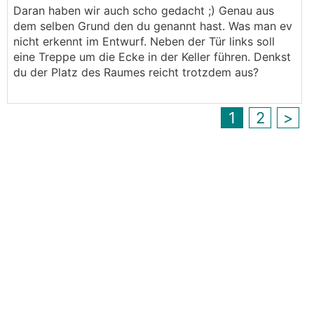
Daran haben wir auch scho gedacht ;) Genau aus
Garage zu Garage2. Würde den Durchlass zum
dem selben Grund den du genannt hast. Was man ev
einen verbreitern und zum anderen einfach die
nicht erkennt im Entwurf. Neben der Tür links soll
Tür weglassen, ist für Fahrräder einfach viel
eine Treppe um die Ecke in der Keller führen. Denkst
praktischer wenn man hier nichts extra öffnen
du der Platz des Raumes reicht trotzdem aus?
muss.
1
2
>