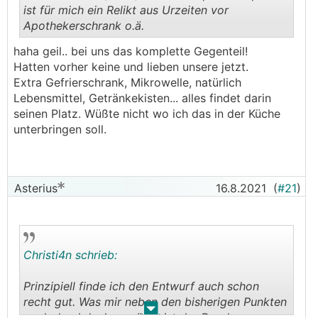
11.) Überdachte Terrasse finde ich top.
ist für mich ein Relikt aus Urzeiten vor
Apothekerschrank o.ä.
Außenansicht vom Haus gefällt mir. Sieht auch
.
.
irgendwie entfernt ähnlich zu meinem Haus aus
haha geil.. bei uns das komplette Gegenteil!
Hatten vorher keine und lieben unsere jetzt.
Extra Gefrierschrank, Mikrowelle, natürlich
Lebensmittel, Getränkekisten... alles findet darin
seinen Platz. Wüßte nicht wo ich das in der Küche
unterbringen soll.
Asterius
16.8.2021
(
#21
)
Christi4n schrieb:
Prinzipiell finde ich den Entwurf auch schon
recht gut. Was mir neben den bisherigen Punkten
.
.
noch durchdenken würde ist der Durchgang