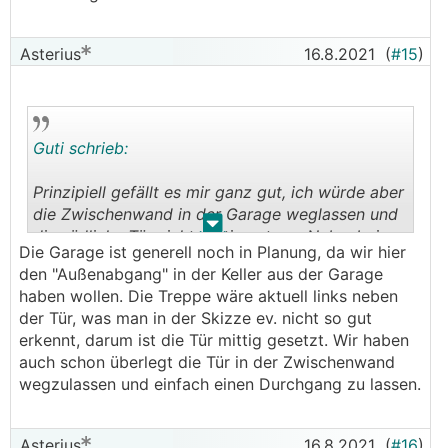
nicht gemacht wird, dafür hat man eine Speis
welche m.M.n. zumindest fraglich ist.
Asterius
16.8.2021
(
#15
)
Büro: Hier gibt es Mindestabstände, damit man
bequem sitzen kann, wird beim Platz im Norden
nicht erreicht. WC Tür sollte nach außen
aufgehen. Schrankraum im OG würde ich als
Guti schrieb:
separaten Raum ausführen.
Prinzipiell gefällt es mir ganz gut, ich würde aber
die Zwischenwand in der Garage weglassen und
.
.
die südliche Tür nicht mittig setzen. Nebenbei:
Die Garage ist generell noch in Planung, da wir hier
WC Türen sollten nach außen aufgehen, außer
den "Außenabgang" in der Keller aus der Garage
das WC ist sehr groß.
haben wollen. Die Treppe wäre aktuell links neben
der Tür, was man in der Skizze ev. nicht so gut
erkennt, darum ist die Tür mittig gesetzt. Wir haben
auch schon überlegt die Tür in der Zwischenwand
wegzulassen und einfach einen Durchgang zu lassen.
Asterius
16.8.2021
(
#16
)