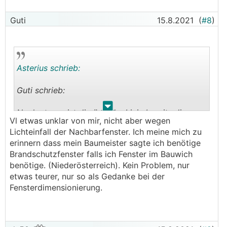
Guti
15.8.2021
(
#8
)
Asterius schrieb:
Guti schrieb:
.
.
Noch etwas, ist die östliche Linie bereits die
Vl etwas unklar von mir, nicht aber wegen
Grenze, bzw baut ihr schon im Bauwich? (Wegen
Lichteinfall der Nachbarfenster. Ich meine mich zu
Fenster)
erinnern dass mein Baumeister sagte ich benötige
2m Abstand wären angedacht, genau wegen der
Brandschutzfenster falls ich Fenster im Bauwich
Fenster. Grundstück für das Vorhaben ist
benötige. (Niederösterreich). Kein Problem, nur
27x28m.
etwas teurer, nur so als Gedanke bei der
Fensterdimensionierung.