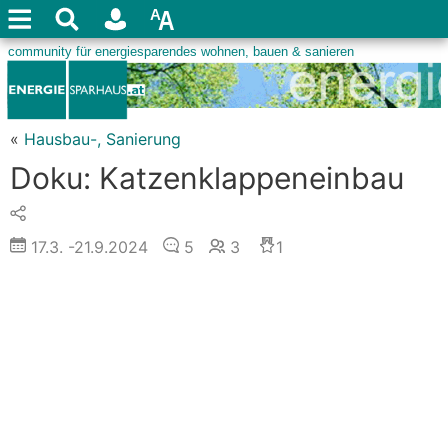
«
Hausbau-, Sanierung
Doku: Katzenklappeneinbau
17.3.
-21.9.2024
5
3
1