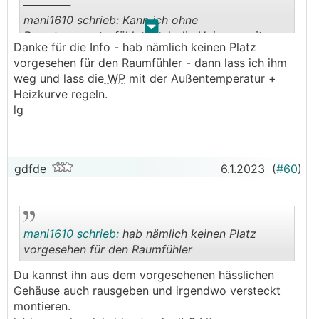
──────
mani1610 schrieb: Kann ich ohne
.
.
Raumtemperaturfühler auch die Heizung mit
Danke für die Info - hab nämlich keinen Platz
einer S 1155 PC betreiben
vorgesehen für den Raumfühler - dann lass ich ihm
───────────────
weg und lass die
WP
mit der Außentemperatur +
Heizkurve regeln.
ja, natürlich, is eh gescheiter. Der Raumeinfluss
lg
bringt nur sinnlose Unruhe in die Regelung.
──────
mani1610 schrieb: Wenn ja, stell ich trotzdem an
gdfde
6.1.2023
(
#60
)
der
WP
die gewünschte Innenraumtemperazur
ein
───────────────
mani1610 schrieb:
hab nämlich keinen Platz
nein
vorgesehen für den Raumfühler
──────
Du kannst ihn aus dem vorgesehenen hässlichen
mani1610 schrieb: es wird mittels
.
.
Gehäuse auch rausgeben und irgendwo versteckt
Rücklauftemperatur geregelt
montieren.
───────────────