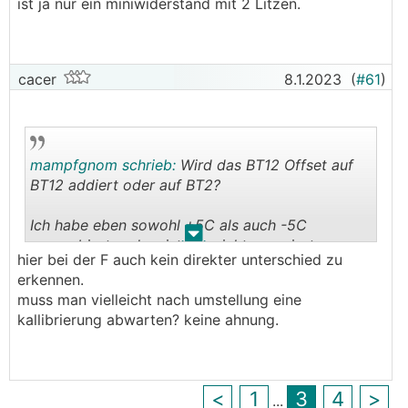
ist ja nur ein miniwiderstand mit 2 Litzen.
nein
Ohne Raumtemperaturfühler fährt die
WP
den
cacer
8.1.2023
(
#61
)
Vorlauf in Abhängigkeit von der Heizkurve, die
wiederum einen Vorlauftemperatur in
Abhängigkeit von der Außentemperatur vorgibt.
Über ein Energieintegrral (also die
mampfgnom schrieb:
Wird das BT12 Offset auf
aufsummierten Abweichungen von Soll-VL zu Ist-
BT12 addiert oder auf BT2?
VL) wird dann die Leistung der
WP
geregelt und
versucht, dieses Integral (Gradminuten) konstant
Ich habe eben sowohl +5C als auch -5C
.
.
zu halten...
ausprobiert und es ist gar nichts passiert.
Das tut sie im Übrigen vom Grundsatz her auch
hier bei der F auch kein direkter unterschied zu
mit Raumtemperaturfühler, nur das dieser am
erkennen.
berechneten Vorlauf aus der Heizkurve noch
muss man vielleicht nach umstellung eine
"rumbiegt".
kallibrierung abwarten? keine ahnung.
<
1
3
4
>
...