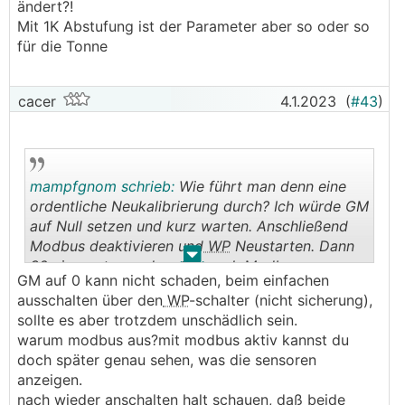
ändert?!
Mit 1K Abstufung ist der Parameter aber so oder so
für die Tonne
cacer
4.1.2023
(
#43
)
mampfgnom schrieb:
Wie führt man denn eine
ordentliche Neukalibrierung durch? Ich würde GM
auf Null setzen und kurz warten. Anschließend
Modbus deaktivieren und
WP
Neustarten. Dann
.
.
30min warten und erst danach Modbus
GM auf 0 kann nicht schaden, beim einfachen
aktivieren. Gibt es noch was zu beachten?
ausschalten über den
WP
-schalter (nicht sicherung),
sollte es aber trotzdem unschädlich sein.
warum modbus aus?mit modbus aktiv kannst du
doch später genau sehen, was die sensoren
anzeigen.
nach wieder anschalten halt schauen, daß beide