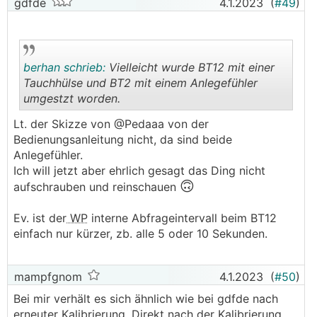
gdfde
4.1.2023
(
#49
)
berhan schrieb:
Vielleicht wurde BT12 mit einer
Tauchhülse und BT2 mit einem Anlegefühler
umgestzt worden.
.
.
Lt. der Skizze von @Pedaaa von der
Bedienungsanleitung nicht, da sind beide
Anlegefühler.
Ich will jetzt aber ehrlich gesagt das Ding nicht
🙃
aufschrauben und reinschauen
Ev. ist der
WP
interne Abfrageintervall beim BT12
einfach nur kürzer, zb. alle 5 oder 10 Sekunden.
mampfgnom
4.1.2023
(
#50
)
Bei mir verhält es sich ähnlich wie bei gdfde nach
erneuter Kalibrierung. Direkt nach der Kalibrierung