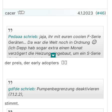
cacer
4.1.2023
(
#46
)
Pedaaa schrieb:
jaja, ihr mit euren coolen F-Serie
😉
Geräten... Da war die Welt noch in Ordnung
(ich Depp hab sogar extra einen Monat
verzögert die Heizung eingebaut, um ein S-Serie
.
.
Gerät zu erhalten)
🤷‍♂️
der preis, der early adopters
gdfde schrieb:
Pumpenbegrenzung deaktivieren
(7.1.2.2),
stimmt.
.
.