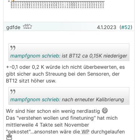
gdfde
4.1.2023
(
#52
)
mampfgnom schrieb:
ist BT12 ca 0,15K niederiger
+-0,1 oder 0,2 K würde ich nicht überbewerten, es
gibt sicher auch Streuung bei den Sensoren, der
.
.
BT12 sitzt höher usw.
mampfgnom schrieb:
nach erneuter Kalibrierung
😄
Wir sind hier schon ein wenig nerdlastig
Das "verstehen wollen und finetuning" hat mich
.
.
mittlerweile 4 Takte seit November
"gekostet"...ansonsten wäre die
WP
durchgelaufen
😇