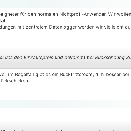
ten will, kann er/sie sich bei uns melden.
kaufspreis und bekommt bei Rücksendung 80% des Kaufpreis
igneter für den normalen Nichtprofi-Anwender. Wir wollen
ät.
ungen mit zentralem Datenlogger werden wir vielleicht au
 bei uns den Einkaufspreis und bekommt bei Rücksendung 8
il im Regelfall gibt es ein Rücktrittsrecht, d. h. besser be
.
.
urückschicken.