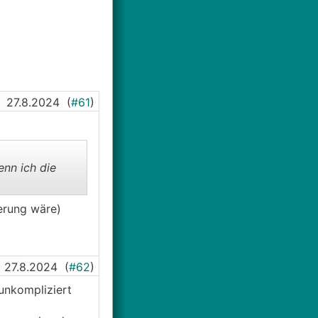
27.8.2024
(
#61
)
enn ich die
erung wäre)
27.8.2024
(
#62
)
unkompliziert