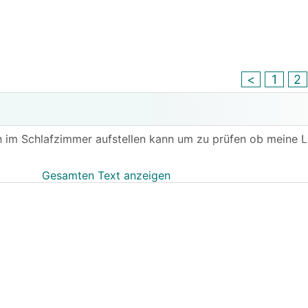
<
1
2
h im Schlafzimmer aufstellen kann um zu prüfen ob meine L
Gesamten Text anzeigen
e Anzeige des Höchstwerts der letzten 24 Stunden oder so 
nügt beim Aufstehen den Wert abzulesen.