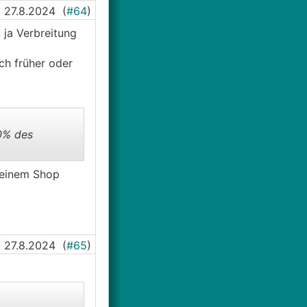
27.8.2024
(
#64
)
es zurück.
 ja Verbreitung
ch früher oder
0% des
i einem Shop
27.8.2024
(
#65
)