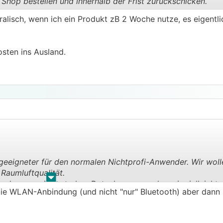
Shop bestellen und innerhalb der Frist zurückschicken.
alisch, wenn ich ein Produkt zB 2 Woche nutze, es eigentlic
.
.
sten ins Ausland.
eeigneter für den normalen Nichtprofi-Anwender. Wir woll
Raumluftqualität.
.
.
ndungen mit zentralem Datenlogger werden wir vielleicht a
 die WLAN-Anbindung (und nicht "nur" Bluetooth) aber dann 