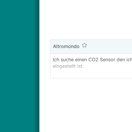
Altromondo
Ich suche einen CO2 Sensor den ic
eingestellt ist.
Brauche keine Automatisierung, ein
aber kein Muss, da es glaub ich ge
Hat da jemand eine Empfehlung?