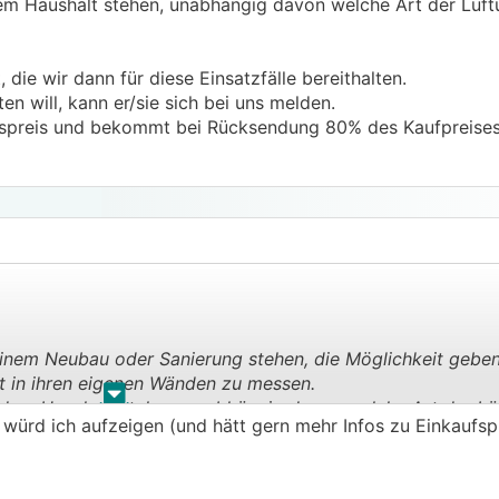
jedem Haushalt stehen, unabhängig davon welche Art der Lüf
 die wir dann für diese Einsatzfälle bereithalten.
en will, kann er/sie sich bei uns melden.
aufspreis und bekommt bei Rücksendung 80% des Kaufpreises
einem Neubau oder Sanierung stehen, die Möglichkeit geben
ät in ihren eigenen Wänden zu messen.
.
.
 jedem Haushalt stehen, unabhängig davon welche Art der Lü
ürd ich aufzeigen (und hätt gern mehr Infos zu Einkaufspre
t, die wir dann für diese Einsatzfälle bereithalten.