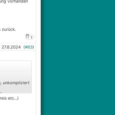
tung vorhanden
 zurück.
2
27.8.2024
(
#63
)
, unkompliziert
ftung
is etc...)