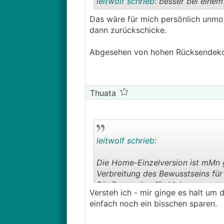
leitwolf schrieb:
besser bei einem 
Das wäre für mich persönlich unmor
dann zurückschicke.
Abgesehen von hohen Rücksendeko
Thuata
leitwolf schrieb:
Die Home-Einzelversion ist mMn g
Verbreitung des Bewusstseins für 
Die Proversion für Mehrraumanwe
Versteh ich - mir ginge es halt um
oder später ins Auge fassen.
einfach noch ein bisschen sparen.
──────..