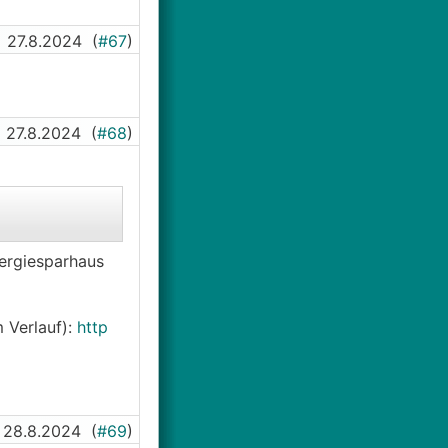
80% des
27.8.2024
(
#67
)
bei einem Shop
27.8.2024
(
#68
)
ergiesparhaus
 Verlauf):
http
28.8.2024
(
#69
)