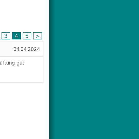
3
4
5
>
04.04.2024
üftung gut
wäre nett ist