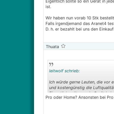
Eigentlich sollte so ein Gerät in 
ist.
Wir haben nun vorab 10 Stk bestellt,
Falls irgendjemand das Aranet4 test
D. h. er bezahlt bei uns den Eink
Thuata
leitwolf schrieb:
Ich würde gerne Leuten, die vor 
und kostengünstig die Luftqualit
Eigentlich sollte so ein Gerät in
Pro oder Home? Ansonsten bei Pro w
vorhanden ist.
Wir haben nun vorab 10 Stk bestell