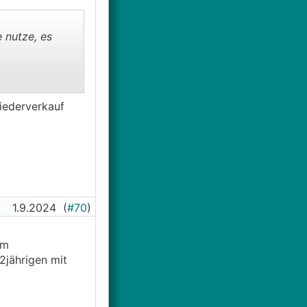
 nutze, es
iederverkauf
1.9.2024
(
#70
)
im
2jährigen mit