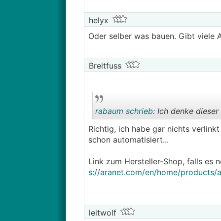
leitwolf schrieb: D. h. er bezah
Kaufpreises zurück
helyx
───────────────
Oder selber was bauen. Gibt viele 
macht eigentlich auch wenig Sinn, 
bestellen und innerhalb der Frist
Breitfuss
rabaum schrieb:
Ich denke dieser 
Richtig, ich habe gar nichts verlink
schon automatisiert...
Link zum Hersteller-Shop, falls es
s://aranet.com/en/home/products/
leitwolf