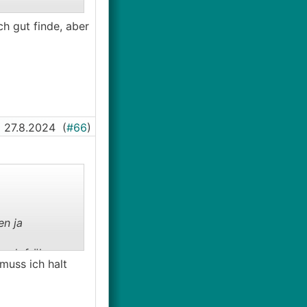
h gut finde, aber
27.8.2024
(
#66
)
en ja
uch früher
muss ich halt