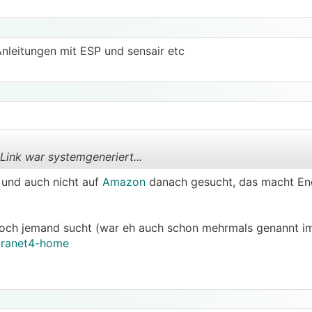
lt bei uns den Einkaufspreis und bekommt bei Rücksendung 
Anleitungen mit ESP und sensair etc
weil im Regelfall gibt es ein Rücktrittsrecht, d. h. besser 
 zurückschicken.
Link war systemgeneriert...
t und auch nicht auf
Amazon
danach gesucht, das macht En
.
.
 noch jemand sucht (war eh auch schon mehrmals genannt im
aranet4-home