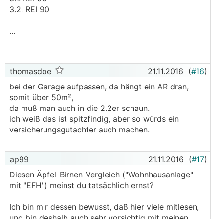
3.2. REI 90
...
thomasdoe
21.11.2016
(
#16
)
bei der Garage aufpassen, da hängt ein AR dran,
somit über 50m²,
da muß man auch in die 2.2er schaun.
ich weiß das ist spitzfindig, aber so würds ein
versicherungsgutachter auch machen.
ap99
21.11.2016
(
#17
)
Diesen Äpfel-Birnen-Vergleich ("Wohnhausanlage"
mit "EFH") meinst du tatsächlich ernst?
Ich bin mir dessen bewusst, daß hier viele mitlesen,
und bin deshalb auch sehr vorsichtig mit meinen