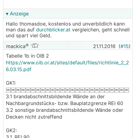
▾ Anzeige
Hallo thomasdoe, kostenlos und unverbildlich kann
man das auf
durchblicker.at
vergleichen, geht schnell
und spart viel Geld.
mackica
21.11.2016
(
#15
)
Tabelle 1b in OIB 2
https://www.oib.or.at/sites/default/files/richtlinie_2_2
6.03.15.pdf
GK1:
￼￼￼￼￼￼￼￼￼￼￼￼￼￼￼￼￼￼￼￼￼￼￼￼￼
3.1 brandabschnittsbildende Wände an der
Nachbargrundstücks- bzw. Bauplatzgrenze REI 60
3.2 sonstige brandabschnittsbildende Wände oder
Decken nicht zutreffend
GK2:
3.1. REI 90