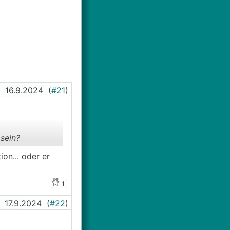
16.9.2024
(
#21
)
 sein?
on... oder er
1
17.9.2024
(
#22
)