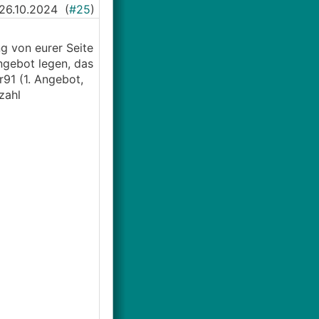
26.10.2024
(
#25
)
g von eurer Seite
ngebot legen, das
r91 (1. Angebot,
zahl