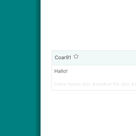
Coar91
Hallo!
Habe heute das Angebot für den A
ob ich einlagig oder eher zweilagig
Es soll bis zur Einfahrt gemacht wer