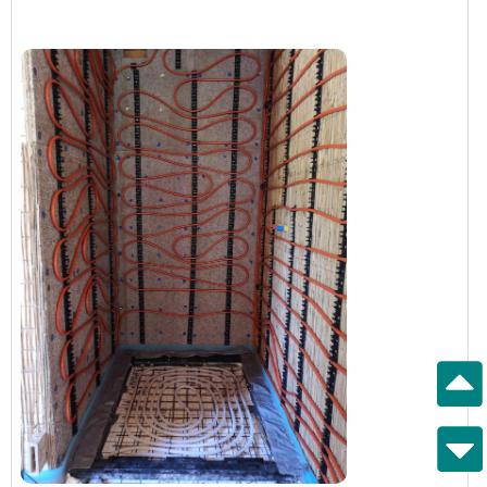
───────────────
Denke darüber nach, in die Innenwände der
Dusche Wandheizung hochzuziehen. Hat das
schon jemand umgesetzt? Sollte zum einen den
Raum zusätzlich erwärmen, beim Duschen
angenehm wärmer sein und die nassen Flächen
schneller trocknen