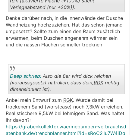
rein (aktivierte Fläche (+100%) sticht
Verlegeabstand (nur +20%)).
.
.
Denke darüber nach, in die Innenwände der Dusche
Wandheizung hochzuziehen. Hat das schon jemand
umgesetzt? Sollte zum einen den Raum zusätzlich
erwärmen, beim Duschen angenehm wärmer sein
und die nassen Flächen schneller trocknen
Deep schrieb:
Also die 8er wird dick reichen
(voraussgesetzt natrülich, dass dein
RGK
richtig
dimensioniert ist).
.
.
Anbei mein Entwurf zum
RGK
. Würde damit bei
trockenem Sand (worstcase) noch 7,3kW erreichen.
Realistischere 9,5kW bei lehmigem Sand. Was haltet
ihr davon?:
https://grabenkollektor.waermepumpen-verbrauchsd
atenbank.de/trenchplanner.html?id=sRoC21u7W4jDq