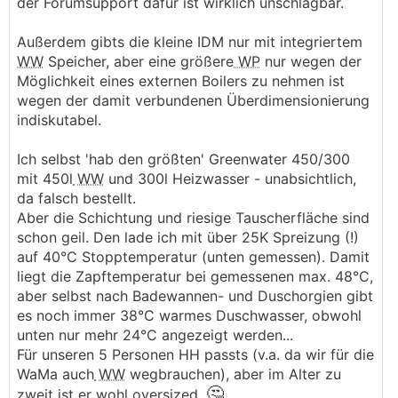
der Forumsupport dafür ist wirklich unschlagbar.
Außerdem gibts die kleine IDM nur mit integriertem
WW
Speicher, aber eine größere
WP
nur wegen der
Möglichkeit eines externen Boilers zu nehmen ist
wegen der damit verbundenen Überdimensionierung
indiskutabel.
Ich selbst 'hab den größten' Greenwater 450/300
mit 450l
WW
und 300l Heizwasser - unabsichtlich,
da falsch bestellt.
Aber die Schichtung und riesige Tauscherfläche sind
schon geil. Den lade ich mit über 25K Spreizung (!)
auf 40°C Stopptemperatur (unten gemessen). Damit
liegt die Zapftemperatur bei gemessenen max. 48°C,
aber selbst nach Badewannen- und Duschorgien gibt
es noch immer 38°C warmes Duschwasser, obwohl
unten nur mehr 24°C angezeigt werden...
Für unseren 5 Personen HH passts (v.a. da wir für die
WaMa auch
WW
wegbrauchen), aber im Alter zu
🤔
zweit ist er wohl oversized.