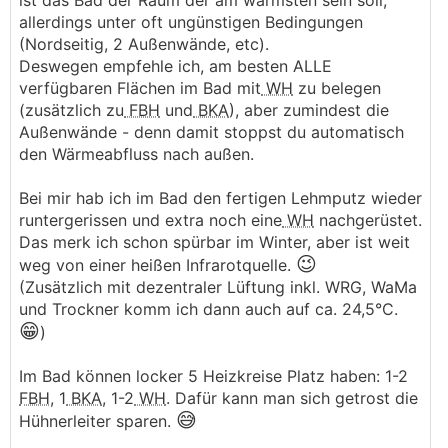
ist das Bad der Raum der am wärmsten sein soll,
allerdings unter oft ungünstigen Bedingungen
(Nordseitig, 2 Außenwände, etc).
Deswegen empfehle ich, am besten ALLE
verfügbaren Flächen im Bad mit
WH
zu belegen
(zusätzlich zu
FBH
und
BKA
), aber zumindest die
Außenwände - denn damit stoppst du automatisch
den Wärmeabfluss nach außen.
Bei mir hab ich im Bad den fertigen Lehmputz wieder
runtergerissen und extra noch eine
WH
nachgerüstet.
Das merk ich schon spürbar im Winter, aber ist weit
😉
weg von einer heißen Infrarotquelle.
(Zusätzlich mit dezentraler Lüftung inkl. WRG, WaMa
und Trockner komm ich dann auch auf ca. 24,5°C.
😁
)
Im Bad können locker 5 Heizkreise Platz haben: 1-2
FBH
, 1
BKA
, 1-2
WH
. Dafür kann man sich getrost die
😅
Hühnerleiter sparen.