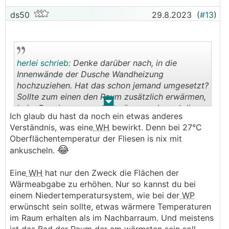
ds50
29.8.2023
(
#13
)
herlei schrieb:
Denke darüber nach, in die
Innenwände der Dusche Wandheizung
hochzuziehen. Hat das schon jemand umgesetzt?
Sollte zum einen den Raum zusätzlich erwärmen,
.
.
beim Duschen angenehm wärmer sein und die
Ich glaub du hast da noch ein etwas anderes
nassen Flächen schneller trocknen
Verständnis, was eine
WH
bewirkt. Denn bei 27°C
Oberflächentemperatur der Fliesen is nix mit
😂
ankuscheln.
Eine
WH
hat nur den Zweck die Flächen der
Wärmeabgabe zu erhöhen. Nur so kannst du bei
einem Niedertemperatursystem, wie bei der
WP
erwünscht sein sollte, etwas wärmere Temperaturen
im Raum erhalten als im Nachbarraum. Und meistens