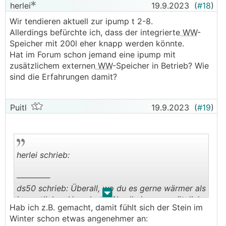
herlei
19.9.2023
(
#18
)
Wir tendieren aktuell zur ipump t 2-8.
Allerdings befürchte ich, dass der integrierte
WW
-
Speicher mit 200l eher knapp werden könnte.
Hat im Forum schon jemand eine ipump mit
zusätzlichem externen
WW
-Speicher in Betrieb? Wie
sind die Erfahrungen damit?
Puitl
19.9.2023
(
#19
)
herlei schrieb:
──────
ds50 schrieb: Überall, wo du es gerne wärmer als
.
.
im restlichen Haus hast, Wandheizung zusätzlich
Hab ich z.B. gemacht, damit fühlt sich der Stein im
rein (aktivierte Fläche (+100%) sticht
Winter schon etwas angenehmer an:
Verlegeabstand (nur +20%)).