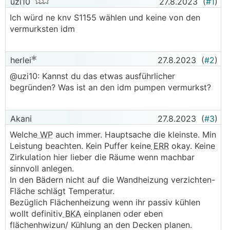
uzi10
27.8.2023
(
#1
)
Ich würd ne knv S1155 wählen und keine von den
vermurksten idm
herlei
27.8.2023
(
#2
)
@uzi10: Kannst du das etwas ausführlicher
begründen? Was ist an den idm pumpen vermurkst?
Akani
27.8.2023
(
#3
)
Welche
WP
auch immer. Hauptsache die kleinste. Min
Leistung beachten. Kein Puffer keine
ERR
okay. Keine
Zirkulation hier lieber die Räume wenn machbar
sinnvoll anlegen.
In den Bädern nicht auf die Wandheizung verzichten-
Fläche schlägt Temperatur.
Bezüglich Flächenheizung wenn ihr passiv kühlen
wollt definitiv
BKA
einplanen oder eben
flächenhwizun/ Kühlung an den Decken planen.