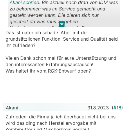
Akani schrieb:
Bin aktuell noch dran von IDM was
zu bekommen was im Service gemacht und
gestellt werden kann. Die zieren sich nur
gescheit da was raus zu geben.
.
.
Und wir verbauen die Dinger als Firma.
Das ist natürlich schade. Aber mit der
Wäre ich da Chef oder hätte mehr zu sagen
grundsätzlichen Funktion, Service und Qualität seid
würden die bei mir raus fliegen als Hersteller.
ihr zufrieden?
Bescheuerte Geheimniskrämerei
Vielen Dank schon mal für eure Unterstützung und
den interessanten Erfahrungsaustausch!
Was haltet ihr vom
RGK
-Entwurf oben?
Akani
31.8.2023
(
#16
)
Zufrieden, die Firma ja ich überhaupt nicht bei uns
wird das ding nach Herstellervorgabe mit
Kombipuffer und Mischerkreis verbaut.