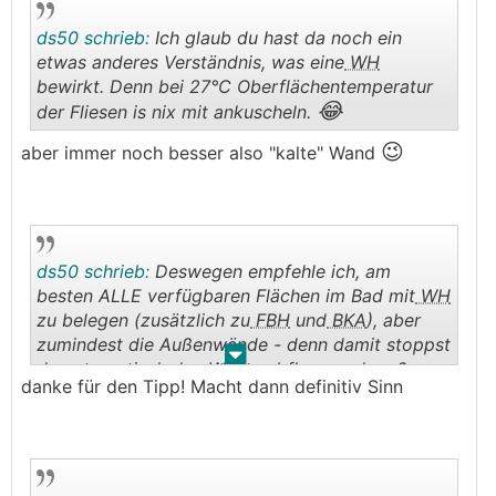
ds50 schrieb:
Ich glaub du hast da noch ein
etwas anderes Verständnis, was eine
WH
bewirkt. Denn bei 27°C Oberflächentemperatur
😂
der Fliesen is nix mit ankuscheln.
.
.
😉
aber immer noch besser also "kalte" Wand
ds50 schrieb:
Deswegen empfehle ich, am
besten ALLE verfügbaren Flächen im Bad mit
WH
zu belegen (zusätzlich zu
FBH
und
BKA
), aber
zumindest die Außenwände - denn damit stoppst
.
.
du automatisch den Wärmeabfluss nach außen.
danke für den Tipp! Macht dann definitiv Sinn