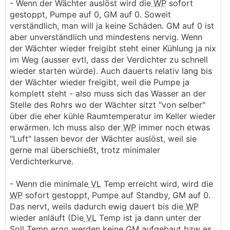
- Wenn der Wächter auslöst wird die
WP
sofort
gestoppt, Pumpe auf 0, GM auf 0. Soweit
verständlich, man will ja keine Schäden. GM auf 0 ist
aber unverständlich und mindestens nervig. Wenn
der Wächter wieder freigibt steht einer Kühlung ja nix
im Weg (ausser evtl, dass der Verdichter zu schnell
wieder starten würde). Auch dauerts relativ lang bis
der Wächter wieder freigibt, weil die Pumpe ja
komplett steht - also muss sich das Wasser an der
Stelle des Rohrs wo der Wächter sitzt "von selber"
über die eher kühle Raumtemperatur im Keller wieder
erwärmen. Ich muss also der
WP
immer noch etwas
"Luft" lassen bevor der Wächter auslöst, weil sie
gerne mal überschießt, trotz minimaler
Verdichterkurve.
- Wenn die minimale
VL
Temp erreicht wird, wird die
WP
sofort gestoppt, Pumpe auf Standby, GM auf 0.
Das nervt, weils dadurch ewig dauert bis die
WP
wieder anläuft (Die
VL
Temp ist ja dann unter der
Soll Temp ergo werden keine GM aufgebaut bzw es