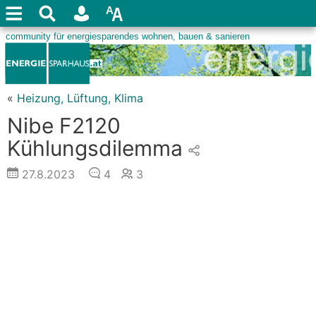
«
Heizung, Lüftung, Klima
Nibe F2120
Kühlungsdilemma
27.8.2023
4
3