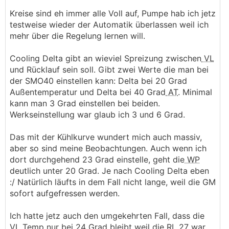
Kreise sind eh immer alle Voll auf, Pumpe hab ich jetz
testweise wieder der Automatik überlassen weil ich
mehr über die Regelung lernen will.
Cooling Delta gibt an wieviel Spreizung zwischen
VL
und Rücklauf sein soll. Gibt zwei Werte die man bei
der SMO40 einstellen kann: Delta bei 20 Grad
Außentemperatur und Delta bei 40 Grad
AT
. Minimal
kann man 3 Grad einstellen bei beiden.
Werkseinstellung war glaub ich 3 und 6 Grad.
Das mit der Kühlkurve wundert mich auch massiv,
aber so sind meine Beobachtungen. Auch wenn ich
dort durchgehend 23 Grad einstelle, geht die
WP
deutlich unter 20 Grad. Je nach Cooling Delta eben
:/ Natürlich läufts in dem Fall nicht lange, weil die GM
sofort aufgefressen werden.
Ich hatte jetz auch den umgekehrten Fall, dass die
VL
Temp nur bei 24 Grad bleibt weil die
RL
27 war