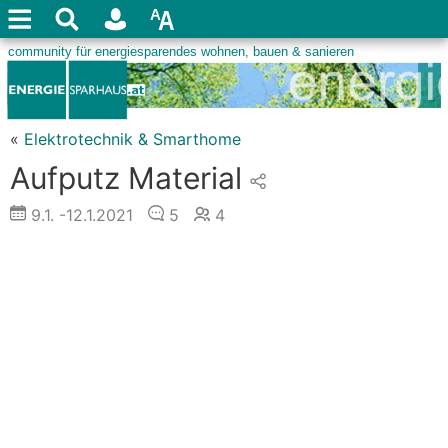
«
Elektrotechnik & Smarthome
Aufputz Material
9.1.
-12.1.2021
5
4