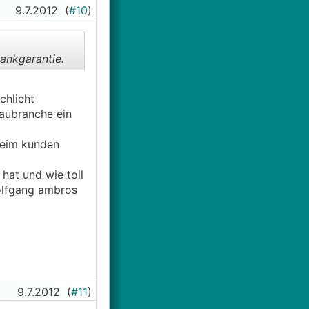
9.7.2012
(
#10
)
Bankgarantie.
chlicht
baubranche ein
beim kunden
hat und wie toll
wolfgang ambros
9.7.2012
(
#11
)