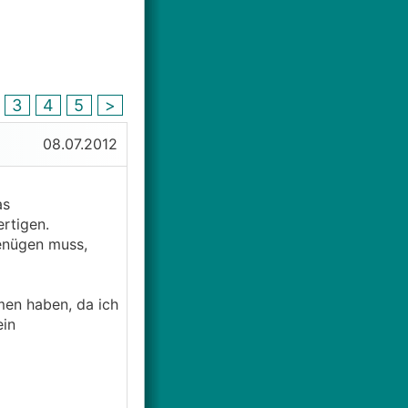
3
4
5
>
08.07.2012
as
ertigen.
genügen muss,
men haben, da ich
ein