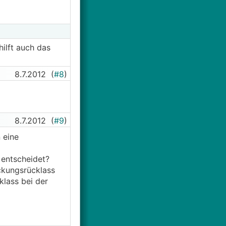
hilft auch das
8.7.2012
(
#8
)
8.7.2012
(
#9
)
 eine
 entscheidet?
ckungsrücklass
lass bei der