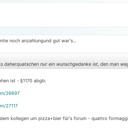
ntie noch anzahlungund gut war's...
rks daherquatschen nur ein wunschgedanke ist, den man we
hen ist - §1170 abgb:
.
.
rum/26697
um/27117
dem kollegen um pizza+bier für's forum - quattro formaggi