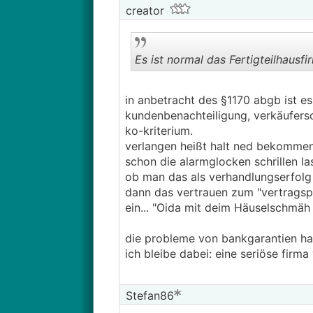
creator
Es ist normal das Fertigteilhausf
in anbetracht des §1170 abgb ist es
kundenbenachteiligung, verkäufersch
ko-kriterium.
verlangen heißt halt ned bekommen
schon die alarmglocken schrillen las
ob man das als verhandlungserfolg 
dann das vertrauen zum "vertragspar
ein... "Oida mit deim Häuselschmäh b
die probleme von bankgarantien hab
ich bleibe dabei: eine seriöse firm
Stefan86