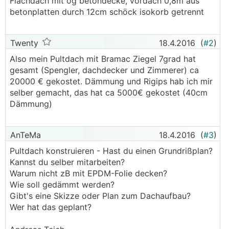
Flachdach mit og betondecke, vordach 0,8m aus
betonplatten durch 12cm schöck isokorb getrennt
Twenty
18.4.2016
(
#2
)
Also mein Pultdach mit Bramac Ziegel 7grad hat
gesamt (Spengler, dachdecker und Zimmerer) ca
20000 € gekostet. Dämmung und Rigips hab ich mir
selber gemacht, das hat ca 5000€ gekostet (40cm
Dämmung)
AnTeMa
18.4.2016
(
#3
)
Pultdach konstruieren - Hast du einen Grundrißplan?
Kannst du selber mitarbeiten?
Warum nicht zB mit EPDM-Folie decken?
Wie soll gedämmt werden?
Gibt's eine Skizze oder Plan zum Dachaufbau?
Wer hat das geplant?